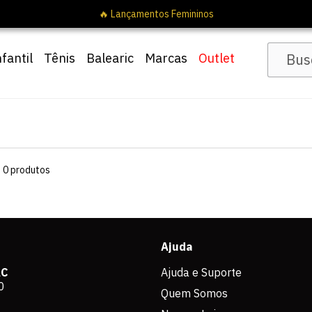
🔥 Lançamentos Femininos
nfantil
Tênis
Balearic
Marcas
Outlet
s
0
produtos
Ajuda
AC
Ajuda e Suporte
0
Quem Somos