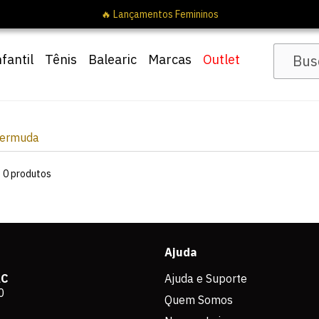
🔥 Lançamentos Femininos
nfantil
Tênis
Balearic
Marcas
Outlet
Bermuda
s
0
produtos
Ajuda
AC
Ajuda e Suporte
0
Quem Somos