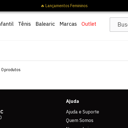
🔥 Lançamentos Femininos
nfantil
Tênis
Balearic
Marcas
Outlet
s
0
produtos
Ajuda
AC
Ajuda e Suporte
0
Quem Somos