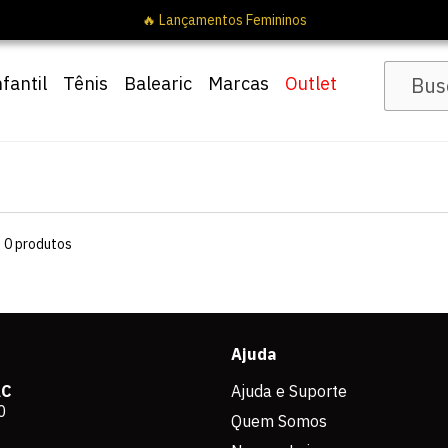
🔥 Lançamentos Femininos
nfantil
Tênis
Balearic
Marcas
Outlet
s
0
produtos
Ajuda
AC
Ajuda e Suporte
0
Quem Somos