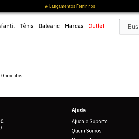
🔥 Lançamentos Femininos
nfantil
Tênis
Balearic
Marcas
Outlet
s
0
produtos
Ajuda
AC
Ajuda e Suporte
0
Quem Somos