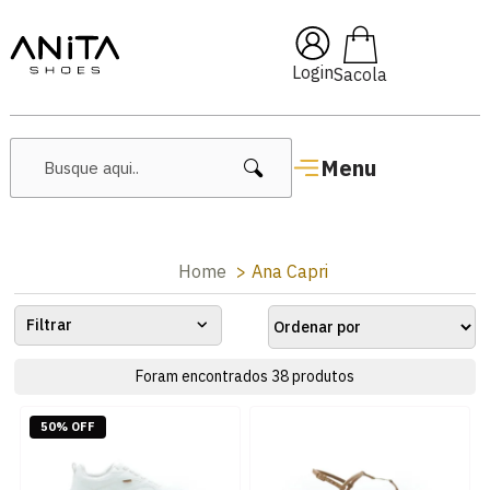
 10% OFF com cupom
Pai10
Login
Menu
Home
Ana Capri
Filtrar
Foram encontrados
38
produtos
50% OFF