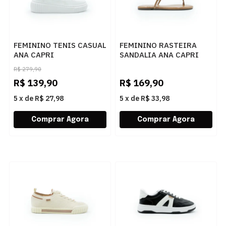
FEMININO TENIS CASUAL
FEMININO RASTEIRA
ANA CAPRI
SANDALIA ANA CAPRI
C3072300010001
C3029400030025 AMBAR
R$
279,90
BRANCO
R$
139,90
R$
169,90
5
x
de
R$ 27,98
5
x
de
R$ 33,98