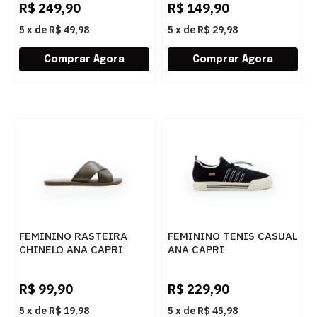
R$
249,90
R$
149,90
5
x
de
R$ 49,98
5
x
de
R$ 29,98
FEMININO RASTEIRA
FEMININO TENIS CASUAL
CHINELO ANA CAPRI
ANA CAPRI
C3001400040279
C3040500840003 PRETO
COFFEE
OFF WHITE
R$
99,90
R$
229,90
5
x
de
R$ 19,98
5
x
de
R$ 45,98