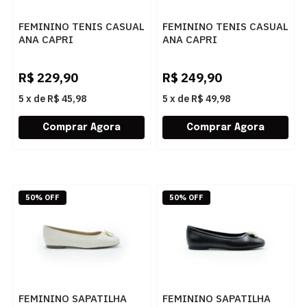
FEMININO TENIS CASUAL
FEMININO TENIS CASUAL
ANA CAPRI
ANA CAPRI
C3040500050001 AC
C3065000020030 PRETO
CRU-CUOIO/AC CRU
BRANCO
R$
229,90
R$
249,90
5
x
de
R$ 45,98
5
x
de
R$ 49,98
50% OFF
50% OFF
FEMININO SAPATILHA
FEMININO SAPATILHA