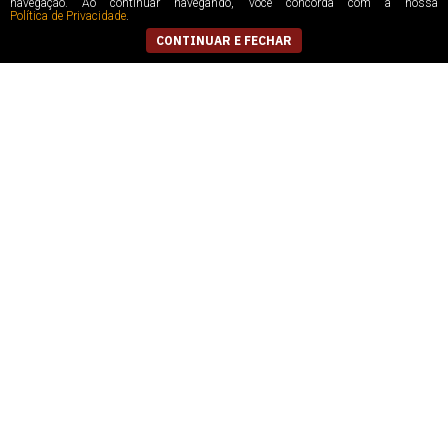
navegação. Ao continuar navegando, você concorda com a nossa
Política de Privacidade
.
CONTINUAR E FECHAR
50% OFF
FEMININO RASTEIRA
FEMININO SAPATILHA
SANDALIA ANA CAPRI
BICO REDONDO ANA
C3029400270004 AC
CAPRI C3007801370011
R$
199,90
CUOIO
OFF PEROLA
R$
99,90
R$
189,90
5
x
de
R$ 19,98
5
x
de
R$ 37,98