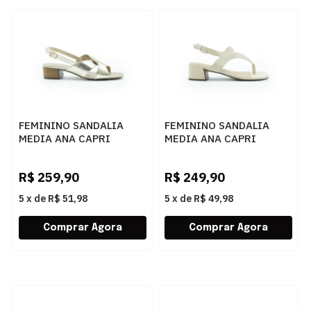
FEMININO SANDALIA
FEMININO SANDALIA
MEDIA ANA CAPRI
MEDIA ANA CAPRI
C3048900220013 OURO
C3068800290006 AC
LIGHT
BONE
R$
259,90
R$
249,90
5
x
de
R$ 51,98
5
x
de
R$ 49,98