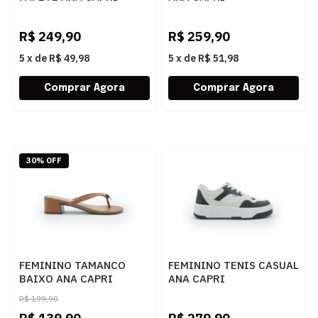
C3071400170003 PRATA
C3071900050009
BRANCO/GELO/PRETO
R$
249,90
R$
259,90
5
x
de
R$ 49,98
5
x
de
R$ 51,98
30% OFF
FEMININO TAMANCO
FEMININO TENIS CASUAL
BAIXO ANA CAPRI
ANA CAPRI
C3068800180004 AC
C3053300010003
R$
199,90
ARGILA
BRANCO PRETO