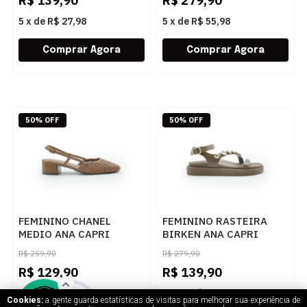
R$
139,90
R$
279,90
5
x
de
R$ 27,98
5
x
de
R$ 55,98
50% OFF
50% OFF
FEMININO CHANEL
FEMININO RASTEIRA
MEDIO ANA CAPRI
BIRKEN ANA CAPRI
C3056800120001 AC
C3038001290001 AC
R$
259,90
R$
279,90
CUOIO
CINNAMON
R$
129,90
R$
139,90
5
x
de
R$ 25,98
5
x
de
R$ 27,98
Cookies:
a gente guarda estatísticas de visitas para melhorar sua experiência de