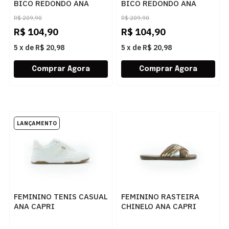
BICO REDONDO ANA
BICO REDONDO ANA
CAPRI C3007801410003
CAPRI C3007801410001
R$
209,90
R$
209,90
OFF PEROLA
PRETO
R$
104,90
R$
104,90
5
x
de
R$ 20,98
5
x
de
R$ 20,98
FEMININO TENIS CASUAL
FEMININO RASTEIRA
ANA CAPRI
CHINELO ANA CAPRI
C3065000020007
C3061200110018 CUOIO
BRANCO/BEGE
OURO COFFEE