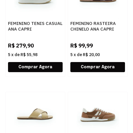
FEMININO TENIS CASUAL
FEMININO RASTEIRA
ANA CAPRI
CHINELO ANA CAPRI
C3078700020010
C3001400040270
BEGE/BRANCO
RUBINO
R$
279,90
R$
99,99
5
x
de
R$ 55,98
5
x
de
R$ 20,00