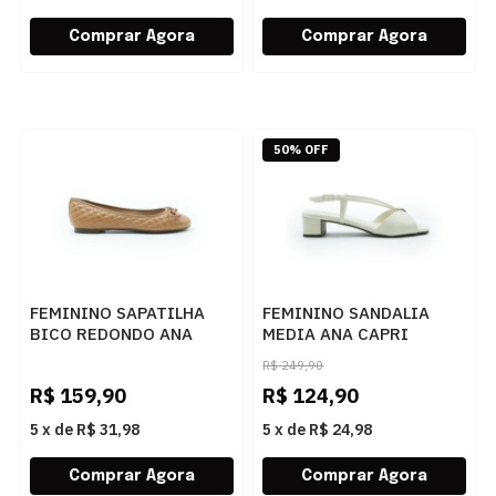
50% OFF
FEMININO SAPATILHA
FEMININO SANDALIA
BICO REDONDO ANA
MEDIA ANA CAPRI
CAPRI C3026200010003
C3078900110002 OFF
R$
249,90
AC AMBAR
PEROLA
R$
159,90
R$
124,90
5
x
de
R$ 31,98
5
x
de
R$ 24,98