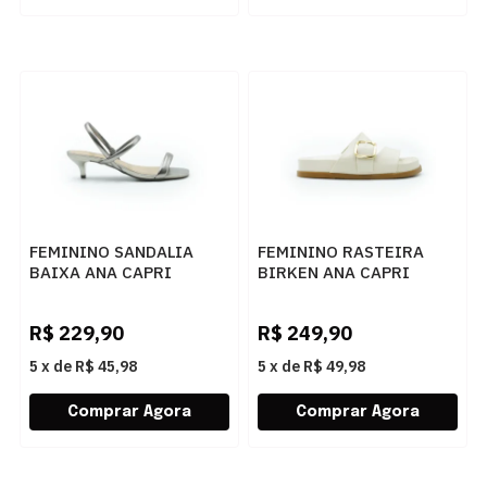
FEMININO SANDALIA
FEMININO RASTEIRA
BAIXA ANA CAPRI
BIRKEN ANA CAPRI
C3077900070001 PRATA
C3071400360003
VELHO
MACADAMIA
R$
229,90
R$
249,90
5
x
de
R$ 45,98
5
x
de
R$ 49,98