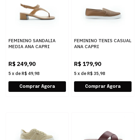
FEMININO SANDALIA
FEMININO TENIS CASUAL
MEDIA ANA CAPRI
ANA CAPRI
C3068800290001 AC
C3000000580006 AC
CUOIO
CUOIO
R$
249,90
R$
179,90
5
x
de
R$ 49,98
5
x
de
R$ 35,98