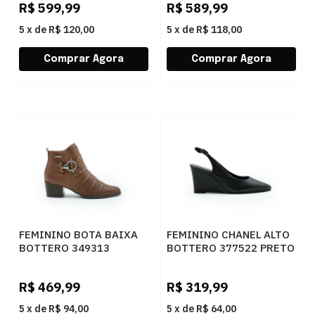
R$
599,99
R$
589,99
5
x
de
R$ 120,00
5
x
de
R$ 118,00
FEMININO BOTA BAIXA
FEMININO CHANEL ALTO
BOTTERO 349313
BOTTERO 377522 PRETO
CONHAQUE
R$
469,99
R$
319,99
5
x
de
R$ 94,00
5
x
de
R$ 64,00