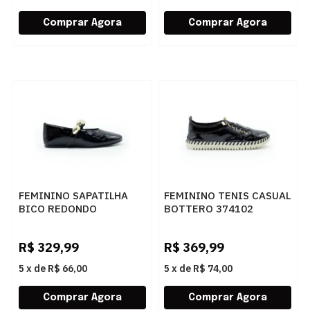
FEMININO SAPATILHA
FEMININO TENIS CASUAL
BICO REDONDO
BOTTERO 374102
BOTTERO 379403
VERNIZ FLASH PRETO
VERNIZ FLASH PRETO
R$
329,99
R$
369,99
5
x
de
R$ 66,00
5
x
de
R$ 74,00