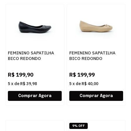
FEMININO SAPATILHA
FEMININO SAPATILHA
BICO REDONDO
BICO REDONDO
BOTTERO 353328 010
BOTTERO 353601 048
PRETO
BROWN SUGAR
R$
199,90
R$
199,99
5
x
de
R$ 39,98
5
x
de
R$ 40,00
9% OFF