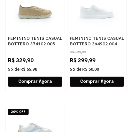
FEMININO TENIS CASUAL
FEMININO TENIS CASUAL
BOTTERO 374102 005
BOTTERO 364902 004
BROWN SUGAR
BRANCO
R$
329,99
R$
329,90
R$
299,99
5
x
de
R$ 65,98
5
x
de
R$ 60,00
20% OFF