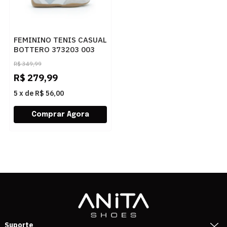
FEMININO TENIS CASUAL
BOTTERO 373203 003
BRANCO AZUL
R$
349,99
R$
279,99
5
x
de
R$ 56,00
Suporte