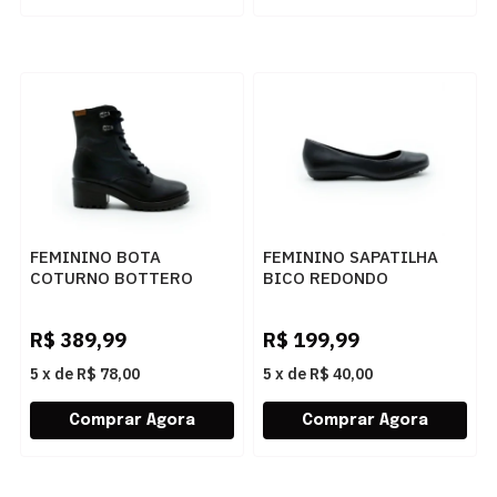
FEMININO BOTA
FEMININO SAPATILHA
COTURNO BOTTERO
BICO REDONDO
349108 0003 PRETO
BOTTERO 353621 011
PRETO
R$
389,99
R$
199,99
5
x
de
R$ 78,00
5
x
de
R$ 40,00