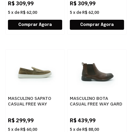
R$
309,99
R$
309,99
5
x
de
R$ 62,00
5
x
de
R$ 62,00
MASCULINO SAPATO
MASCULINO BOTA
CASUAL FREE WAY
CASUAL FREE WAY GARD
BOX01 4047 ALGA
CASTOR
R$
299,99
R$
439,99
5
x
de
R$ 60,00
5
x
de
R$ 88,00