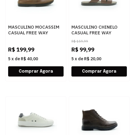
MASCULINO MOCASSIM
MASCULINO CHINELO
CASUAL FREE WAY
CASUAL FREE WAY
LOGANX 4089 HAVANA
CANASTRA8 PATAGONIA
R$
159,99
MACARANDUBA
R$
199,99
R$
99,99
5
x
de
R$ 40,00
5
x
de
R$ 20,00