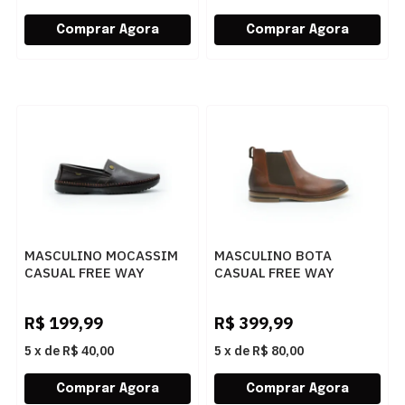
MASCULINO MOCASSIM
MASCULINO BOTA
CASUAL FREE WAY
CASUAL FREE WAY
LOGANX 558 MALBEC
MURPHY02 6511 SAN
JUAN TAN
R$
199,99
R$
399,99
5
x
de
R$ 40,00
5
x
de
R$ 80,00