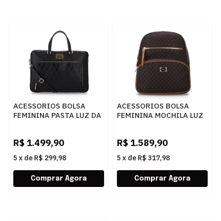
ACESSORIOS BOLSA
ACESSORIOS BOLSA
FEMININA PASTA LUZ DA
FEMININA MOCHILA LUZ
LUA 10005594 2 NEW
DA LUA 10004924 1
RIDGE PRETO
MONOGRAMA
R$
1.499,90
R$
1.589,90
5
x
de
R$ 299,98
5
x
de
R$ 317,98