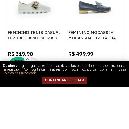
FEMININO TENIS CASUAL
FEMININO MOCASSIM
LUZ DA LUA 60130048 3
MOCASSIM LUZ DA LUA
PANNA
60560022 8 NETUNO
R$
519,90
R$
499,99
5
x
de
R$ 103,98
5
x
de
R$ 100,00
Cookies:
a gente guarda estatísticas de visitas para melhorar sua experiência de
navegação. Ao continuar navegando, você concorda com a nossa
Política de Privacidade
.
CONTINUAR E FECHAR
40% OFF
9% OFF