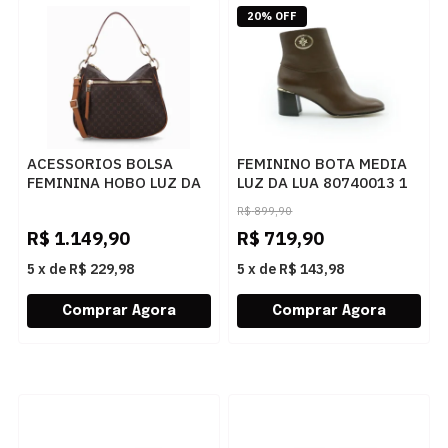
20% OFF
ACESSORIOS BOLSA
FEMININO BOTA MEDIA
FEMININA HOBO LUZ DA
LUZ DA LUA 80740013 1
LUA MC1036 1
TRUFA
R$
899,90
MONOGRAMA
R$
1.149,90
R$
719,90
5
x
de
R$ 229,98
5
x
de
R$ 143,98