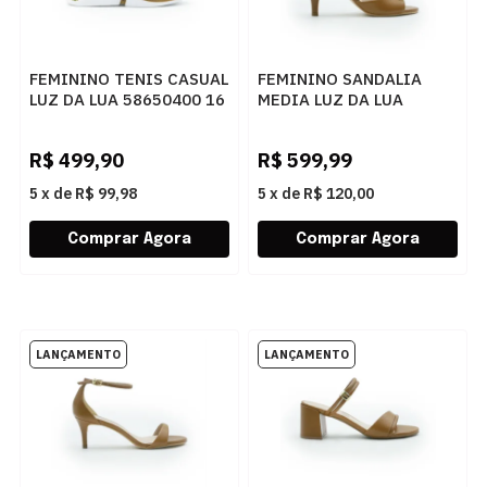
FEMININO TENIS CASUAL
FEMININO SANDALIA
LUZ DA LUA 58650400 16
MEDIA LUZ DA LUA
AMENDOA
61070001 3 CARAMELO
R$
499,90
R$
599,99
5
x
de
R$ 99,98
5
x
de
R$ 120,00