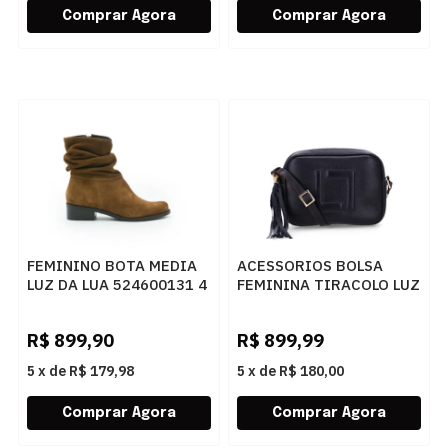
FEMININO BOTA MEDIA
ACESSORIOS BOLSA
LUZ DA LUA 524600131 4
FEMININA TIRACOLO LUZ
CAMURCA TRUFA
DA LUA 10004962 6 NEW
RIDGE PRETO
R$
899,90
R$
899,99
5
x
de
R$ 179,98
5
x
de
R$ 180,00