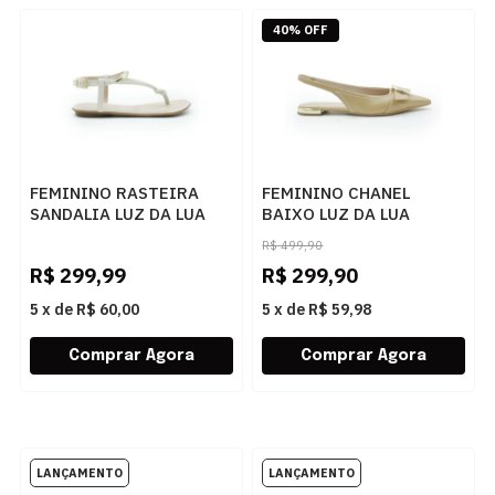
40% OFF
FEMININO RASTEIRA
FEMININO CHANEL
SANDALIA LUZ DA LUA
BAIXO LUZ DA LUA
52217800 SAARA PANNA
80240035 ATACAMA
R$
499,90
BUTTER
R$
299,99
R$
299,90
5
x
de
R$ 60,00
5
x
de
R$ 59,98