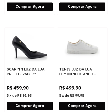
SCARPIN LUZ DA LUA
TENIS LUZ DA LUA
PRETO - 260897
FEMININO BIANCO -
267632
R$
459,90
R$
499,90
5
x
de
R$ 91,98
5
x
de
R$ 99,98