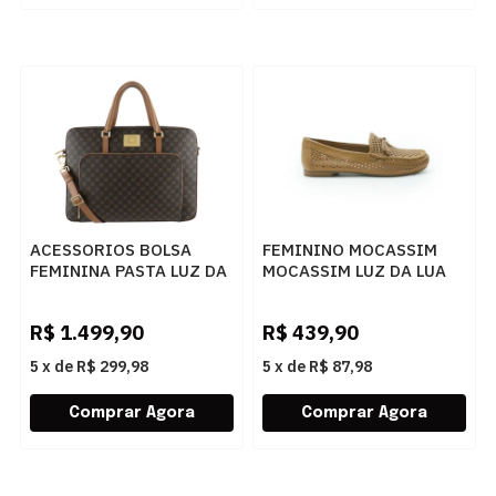
ACESSORIOS BOLSA
FEMININO MOCASSIM
FEMININA PASTA LUZ DA
MOCASSIM LUZ DA LUA
LUA 10005594 3 NEW
60260019 7
RIDGE AMENDOA
AMENDOA/AMENDOA
R$
1.499,90
R$
439,90
5
x
de
R$ 299,98
5
x
de
R$ 87,98