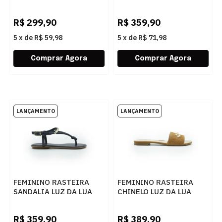
52211110 34 NETUNO
52217800 400
CARAMELO
R$
299,90
R$
359,90
5
x
de
R$ 59,98
5
x
de
R$ 71,98
FEMININO RASTEIRA
FEMININO RASTEIRA
SANDALIA LUZ DA LUA
CHINELO LUZ DA LUA
52217800 404 NETUNO
53120055 2 CARAMELO
R$
359,90
R$
389,90