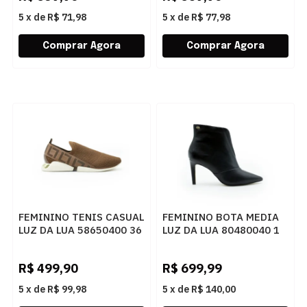
5
x
de
R$ 71,98
5
x
de
R$ 77,98
FEMININO TENIS CASUAL
FEMININO BOTA MEDIA
LUZ DA LUA 58650400 36
LUZ DA LUA 80480040 1
KNIT TRUFA
SAARA PRETO
R$
499,90
R$
699,99
5
x
de
R$ 99,98
5
x
de
R$ 140,00