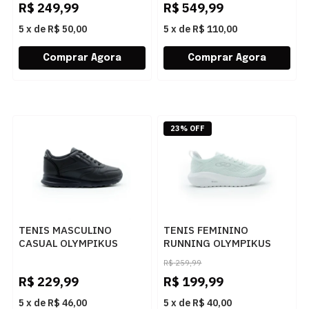
R$
249,99
R$
549,99
5
x
de
R$ 50,00
5
x
de
R$ 110,00
23% OFF
TENIS MASCULINO
TENIS FEMININO
CASUAL OLYMPIKUS
RUNNING OLYMPIKUS
OBTN068 PRETO
43596370 VERDEJADE
R$
259,99
R$
229,99
R$
199,99
5
x
de
R$ 46,00
5
x
de
R$ 40,00