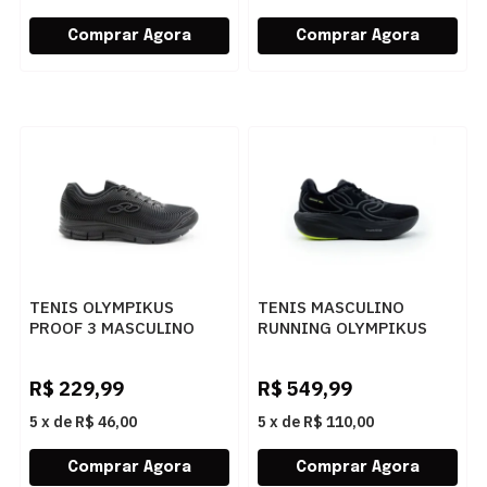
TENIS OLYMPIKUS
TENIS MASCULINO
PROOF 3 MASCULINO
RUNNING OLYMPIKUS
PRETO/CHUMBO -
CORRE MAX 43758365
252813
PTOPT
R$
229,99
R$
549,99
5
x
de
R$ 46,00
5
x
de
R$ 110,00