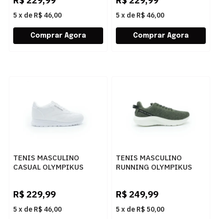
R$
229,99
R$
229,99
5
x
de
R$ 46,00
5
x
de
R$ 46,00
TENIS MASCULINO
TENIS MASCULINO
CASUAL OLYMPIKUS
RUNNING OLYMPIKUS
OBTN068 BRANCO
43369229 MILITAR
R$
229,99
R$
249,99
5
x
de
R$ 46,00
5
x
de
R$ 50,00