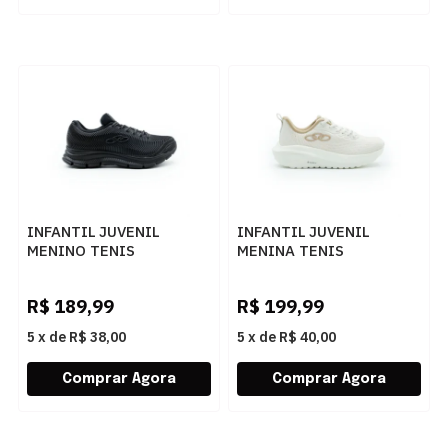
INFANTIL JUVENIL
INFANTIL JUVENIL
MENINO TENIS
MENINA TENIS
OLYMPIKUS 43213474
OLYMPIKUS 43306412
PRETO CHUMBO
ARENIT
R$
189,99
R$
199,99
5
x
de
R$ 38,00
5
x
de
R$ 40,00