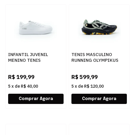
INFANTIL JUVENIL
TENIS MASCULINO
MENINO TENIS
RUNNING OLYMPIKUS
OLYMPIKUS EROS 2
CORRE TRIL 43340469
43406455 BRANCO
PTOMSG
R$
199,99
R$
599,99
5
x
de
R$ 40,00
5
x
de
R$ 120,00