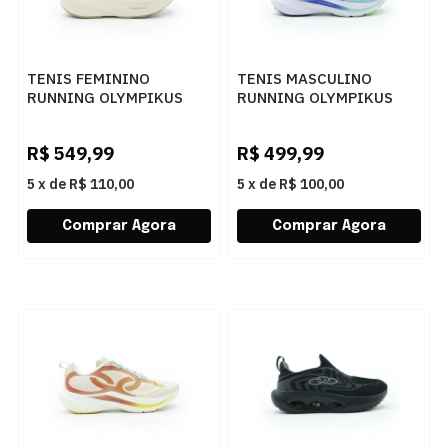
TENIS FEMININO
TENIS MASCULINO
RUNNING OLYMPIKUS
RUNNING OLYMPIKUS
CORRE MAX 43758365
CORRE VENT 43447473
ALGBEG
PISCINA
R$
549,99
R$
499,99
5
x
de
R$ 110,00
5
x
de
R$ 100,00