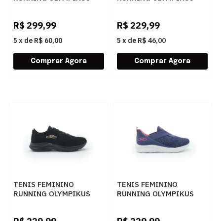
43559375 AMEIXA
43609415
MESCLAVANGUARDA
R$
299,99
R$
229,99
5
x
de
R$ 60,00
5
x
de
R$ 46,00
TENIS FEMININO
TENIS FEMININO
RUNNING OLYMPIKUS
RUNNING OLYMPIKUS
749 F PRETO
43609415 MESCLASTONE