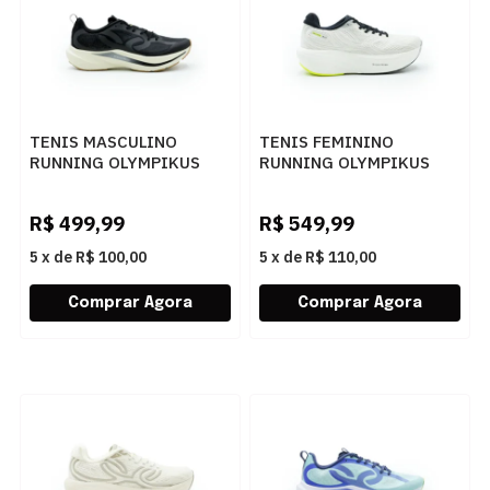
TENIS MASCULINO
TENIS FEMININO
RUNNING OLYMPIKUS
RUNNING OLYMPIKUS
CORRE VENT 43447473
CORRE MAX 43758365
PTOCH
ARTPTO
R$
499,99
R$
549,99
5
x
de
R$ 100,00
5
x
de
R$ 110,00