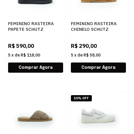
FEMININO RASTEIRA
FEMININO RASTEIRA
PAPETE SCHUTZ
CHINELO SCHUTZ
S2186900270030 BLACK
S2088901150041
GOLDEN OCHRE
R$
590,00
R$
290,00
5
x
de
R$ 118,00
5
x
de
R$ 58,00
50% OFF