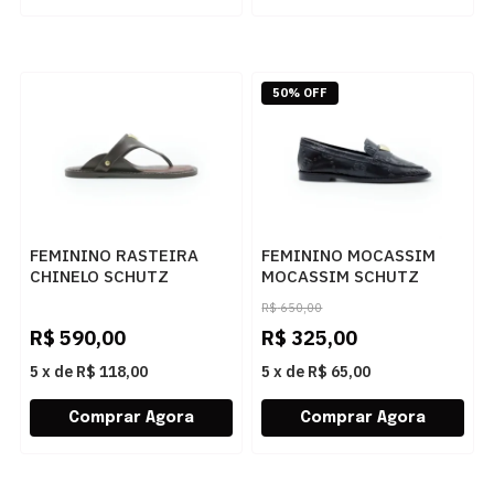
50% OFF
FEMININO RASTEIRA
FEMININO MOCASSIM
CHINELO SCHUTZ
MOCASSIM SCHUTZ
S2258900130003
S2120800180010 BLACK
R$
650,00
MAPLEWOOD
R$
590,00
R$
325,00
5
x
de
R$ 118,00
5
x
de
R$ 65,00