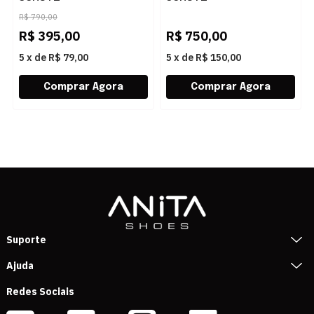
S2257500010008 WHITE
S2191100010019
R$
790,00
PEARL/WHITE
R$
395,00
R$
750,00
5
x
de
R$ 79,00
5
x
de
R$ 150,00
Suporte
Ajuda
Redes Sociais