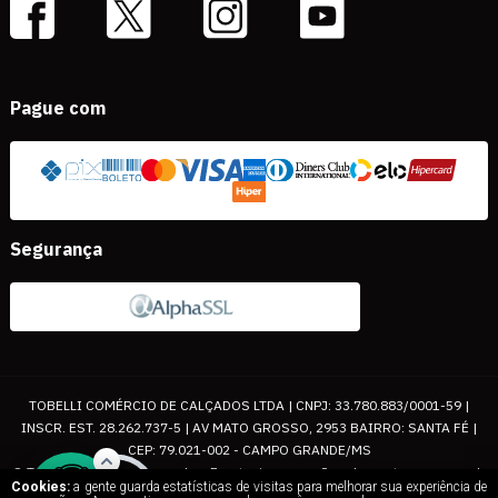
Pague com
Segurança
TOBELLI COMÉRCIO DE CALÇADOS LTDA | CNPJ: 33.780.883/0001-59 |
INSCR. EST. 28.262.737-5 | AV MATO GROSSO, 2953 BAIRRO: SANTA FÉ |
CEP: 79.021-002 - CAMPO GRANDE/MS
© Todos os direitos reservados. Eventuais promoções, descontos e prazos de
Cookies:
a gente guarda estatísticas de visitas para melhorar sua experiência de
pagamento expostos aqui são válidos apenas para compras via internet. As