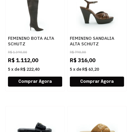
FEMININO BOTA ALTA
FEMININO SANDALIA
SCHUTZ
ALTA SCHUTZ
S2205900630003 DARK
S2260900030002 WARM
R$
1.390,00
R$
790,00
BROWN
TOFFEE
R$
1.112,00
R$
316,00
5
x
de
R$ 222,40
5
x
de
R$ 63,20