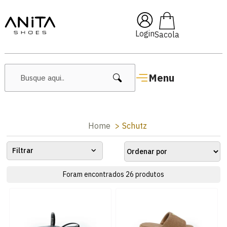
🔖 10% OFF com cupom
Pai10
Login
Menu
Home
Schutz
Filtrar
Foram encontrados
26
produtos