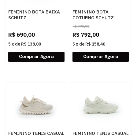
FEMININO BOTA BAIXA
FEMININO BOTA
SCHUTZ
COTURNO SCHUTZ
S2269900010001
S2235300490002
R$
990,00
SONORA/AREIA
BLACK/BLACK
R$
690,00
R$
792,00
5
x
de
R$ 138,00
5
x
de
R$ 158,40
FEMININO TENIS CASUAL
FEMININO TENIS CASUAL