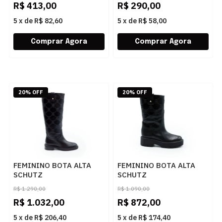
R$
413,00
R$
290,00
5
x
de
R$ 82,60
5
x
de
R$ 58,00
20% OFF
20% OFF
FEMININO BOTA ALTA
FEMININO BOTA ALTA
SCHUTZ
SCHUTZ
S2233400250001 BLACK
S2233100390001 BLACK
R$
1.290,00
R$
1.090,00
R$
1.032,00
R$
872,00
5
x
de
R$ 206,40
5
x
de
R$ 174,40