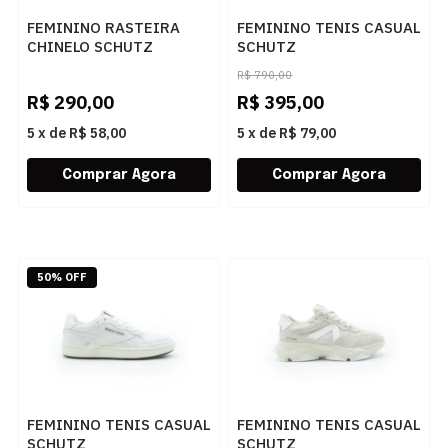
FEMININO RASTEIRA
FEMININO TENIS CASUAL
CHINELO SCHUTZ
SCHUTZ
S2088901150042 DARK
S2257600010001
R$
790,00
FRAPPE
WHITE/PRATA
R$
290,00
R$
395,00
5
x
de
R$ 58,00
5
x
de
R$ 79,00
50% OFF
FEMININO TENIS CASUAL
FEMININO TENIS CASUAL
SCHUTZ
SCHUTZ