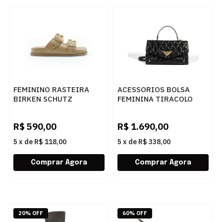
FEMININO RASTEIRA
ACESSORIOS BOLSA
BIRKEN SCHUTZ
FEMININA TIRACOLO
S2156405080001
SCHUTZ
SONORA
S5001833100005 BLACK
R$
590,00
R$
1.690,00
5
x
de
R$ 118,00
5
x
de
R$ 338,00
20% OFF
60% OFF