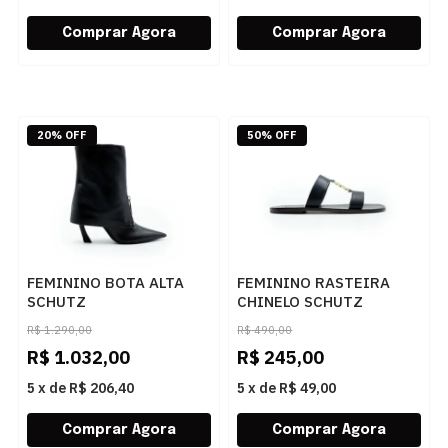
20% OFF
50% OFF
FEMININO BOTA ALTA
FEMININO RASTEIRA
SCHUTZ
CHINELO SCHUTZ
S2211900290001 BLACK
S2053300460003 BLACK
R$
1.290,00
R$
490,00
R$
1.032,00
R$
245,00
5
x
de
R$ 206,40
5
x
de
R$ 49,00