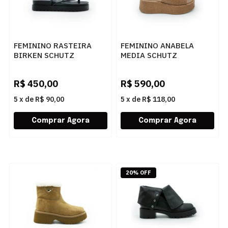
FEMININO RASTEIRA
FEMININO ANABELA
BIRKEN SCHUTZ
MEDIA SCHUTZ
S2073302160001
S2249000010002
BLACK/BLACK-JET-
BROWNIE
R$
450,00
R$
590,00
CRISTAL
5
x
de
R$ 90,00
5
x
de
R$ 118,00
20% OFF