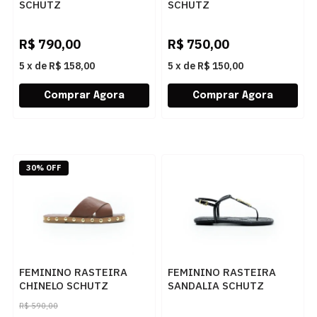
SCHUTZ
SCHUTZ
S2212600010011 PALE
S2191100010039 SUGAR
ROUGE/SALMON RE/PALE
WHITE
R$
790,00
R$
750,00
ROUGE
5
x
de
R$ 158,00
5
x
de
R$ 150,00
30% OFF
FEMININO RASTEIRA
FEMININO RASTEIRA
CHINELO SCHUTZ
SANDALIA SCHUTZ
S2266100070003 WARM
S2259500080002 BLACK
R$
590,00
TOFFEE
(PALMILHA)