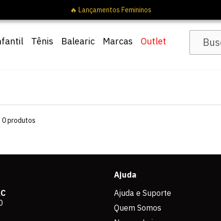
🔥 Lançamentos Femininos
nfantil
Tênis
Balearic
Marcas
Outlet
s
0
produtos
Ajuda
AC
Ajuda e Suporte
0
Quem Somos