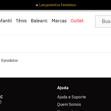
🔥 Lançamentos Femininos
nfantil
Tênis
Balearic
Marcas
Outlet
s
0
produtos
Ajuda
AC
Ajuda e Suporte
0
Quem Somos