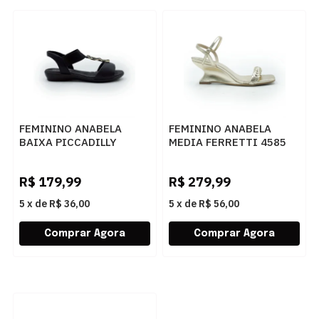
FEMININO ANABELA
FEMININO ANABELA
BAIXA PICCADILLY
MEDIA FERRETTI 4585
500417 9 PRETO
0T12164 CHROMA
CHAMPAGNE
R$
179,99
R$
279,99
5
x
de
R$ 36,00
5
x
de
R$ 56,00