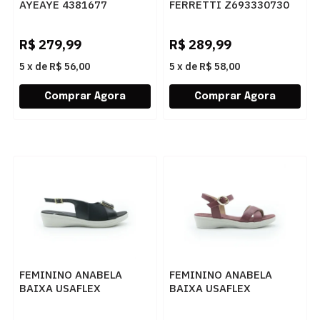
AYEAYE 4381677
FERRETTI Z693330730
CRISTAL PRETO
SOFT MESTICO PRETO
R$
279,99
R$
289,99
5
x
de
R$ 56,00
5
x
de
R$ 58,00
FEMININO ANABELA
FEMININO ANABELA
BAIXA USAFLEX
BAIXA USAFLEX
UD04003001 PRETO
UD04002002 REBU