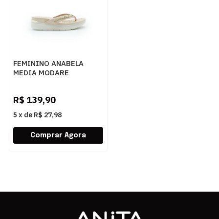
FEMININO ANABELA
MEDIA MODARE
715111530349 ROSA
R$
139,90
5
x
de
R$ 27,98