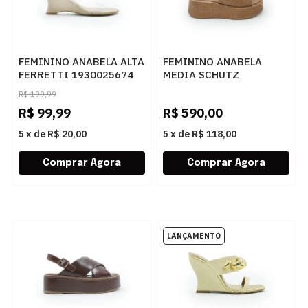
FEMININO ANABELA ALTA
FEMININO ANABELA
FERRETTI 1930025674
MEDIA SCHUTZ
VENETO SKIN
S2249000010002
R$
199,99
BROWNIE
R$
99,99
R$
590,00
5
x
de
R$ 20,00
5
x
de
R$ 118,00