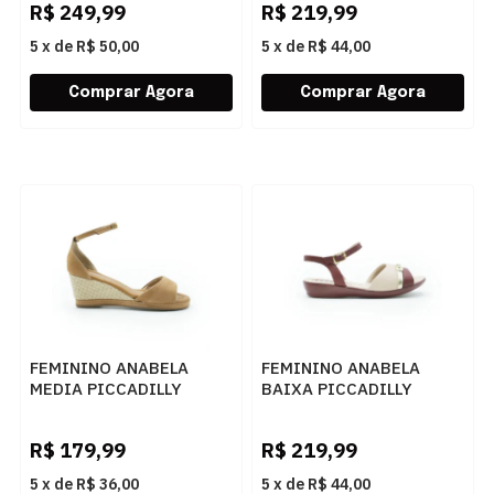
R$
249,99
R$
219,99
5
x
de
R$ 50,00
5
x
de
R$ 44,00
FEMININO ANABELA
FEMININO ANABELA
MEDIA PICCADILLY
BAIXA PICCADILLY
408244 1 MASCAVO
500406 18 BURGUNDY
R$
179,99
R$
219,99
5
x
de
R$ 36,00
5
x
de
R$ 44,00