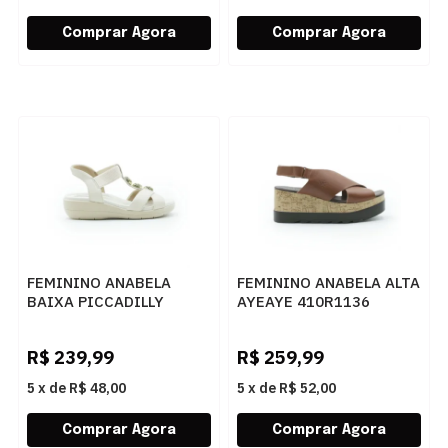
FEMININO ANABELA
FEMININO ANABELA ALTA
BAIXA PICCADILLY
AYEAYE 410R1136
239038 2 OFF WHITE
ANILINA TAN
R$
239,99
R$
259,99
5
x
de
R$ 48,00
5
x
de
R$ 52,00