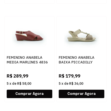
FEMININO ANABELA
FEMININO ANABELA
MEDIA MARLINES 4836
BAIXA PICCADILLY
VERMELHO
500417 1 BRULE
R$
289,99
R$
179,99
5
x
de
R$ 58,00
5
x
de
R$ 36,00