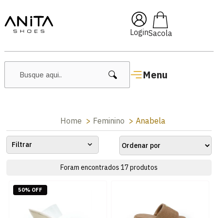
🔖 10% OFF na
Primeira Compra!
Login
Menu
Home
Feminino
Anabela
Filtrar
Foram encontrados
17
produtos
50% OFF