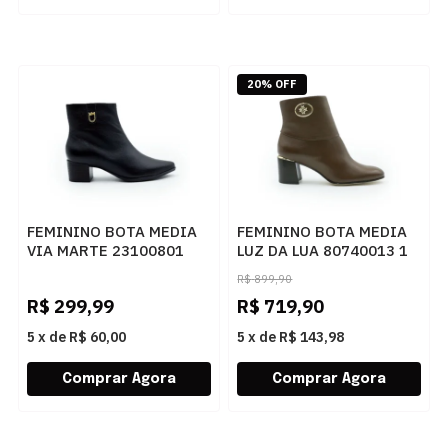
20% OFF
FEMININO BOTA MEDIA
FEMININO BOTA MEDIA
VIA MARTE 23100801
LUZ DA LUA 80740013 1
PRETO
TRUFA
R$
899,90
R$
299,99
R$
719,90
5
x
de
R$ 60,00
5
x
de
R$ 143,98