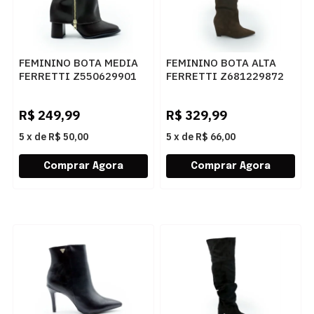
FEMININO BOTA MEDIA
FEMININO BOTA ALTA
FERRETTI Z550629901
FERRETTI Z681229872
NAPA TOP CAFE
SUEDE TOP CHOCOLATE
R$
249,99
R$
329,99
5
x
de
R$ 50,00
5
x
de
R$ 66,00