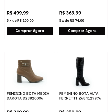
TABACO
PRETO
R$
499,99
R$
369,99
5
x
de
R$ 100,00
5
x
de
R$ 74,00
FEMININO BOTA MEDIA
FEMININO BOTA ALTA
DAKOTA D23820006
FERRETTI Z684129976
CASTANHO
NAPA TOP CAFE