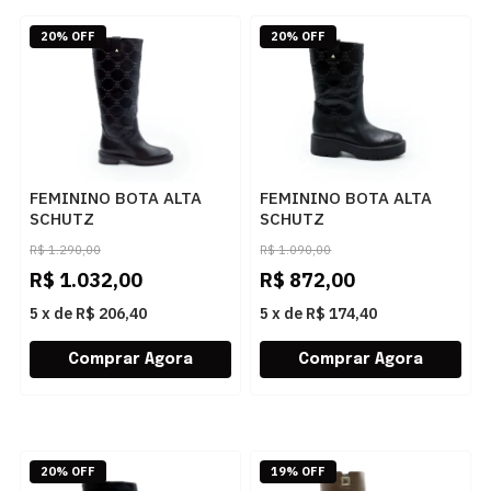
20% OFF
20% OFF
FEMININO BOTA ALTA
FEMININO BOTA ALTA
SCHUTZ
SCHUTZ
S2233400250001 BLACK
S2233100390001 BLACK
R$
1.290,00
R$
1.090,00
R$
1.032,00
R$
872,00
5
x
de
R$ 206,40
5
x
de
R$ 174,40
20% OFF
19% OFF