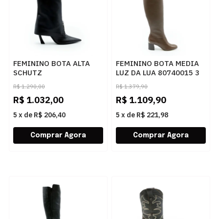
FEMININO BOTA ALTA
FEMININO BOTA MEDIA
SCHUTZ
LUZ DA LUA 80740015 3
S2211900290001 BLACK
TRUFA
R$
1.290,00
R$
1.379,90
R$
1.032,00
R$
1.109,90
5
x
de
R$ 206,40
5
x
de
R$ 221,98