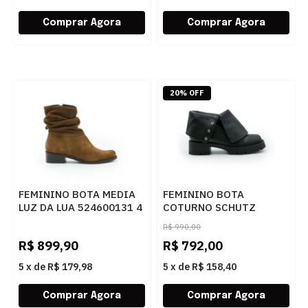
20% OFF
FEMININO BOTA MEDIA
FEMININO BOTA
LUZ DA LUA 524600131 4
COTURNO SCHUTZ
CAMURCA TRUFA
S2235300490002
R$
990,00
BLACK/BLACK
R$
899,90
R$
792,00
5
x
de
R$ 179,98
5
x
de
R$ 158,40