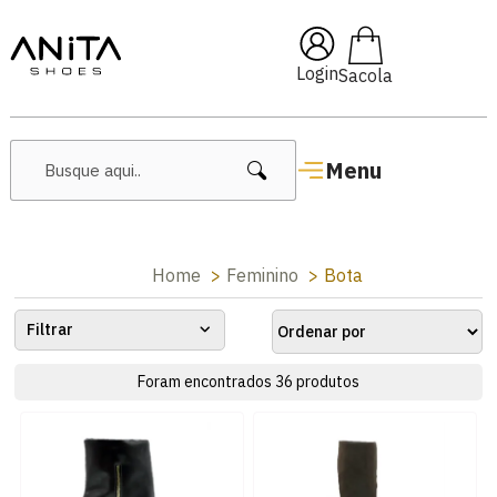
om cupom
Pai10
🔥 Lançament
Login
Menu
Home
Feminino
Bota
Filtrar
Foram encontrados
36
produtos