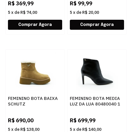
R$
369,99
R$
99,99
5
x
de
R$ 74,00
5
x
de
R$ 20,00
FEMININO BOTA BAIXA
FEMININO BOTA MEDIA
SCHUTZ
LUZ DA LUA 80480040 1
S2269900010001
SAARA PRETO
SONORA/AREIA
R$
690,00
R$
699,99
5
x
de
R$ 138,00
5
x
de
R$ 140,00