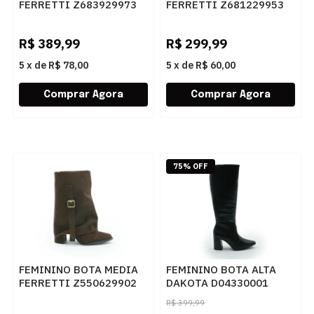
FERRETTI Z683929973
FERRETTI Z681229953
SUEDE TOP ASH
SUEDE TOP PRETO
R$
389,99
R$
299,99
5
x
de
R$ 78,00
5
x
de
R$ 60,00
75% OFF
FEMININO BOTA MEDIA
FEMININO BOTA ALTA
FERRETTI Z550629902
DAKOTA D04330001
SUEDE TOP CHOCOLATE
PRETO
R$
399,99