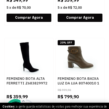
R$
349,99
R$
359,99
5
x
de
R$ 70,00
5
x
de
R$ 72,00
20% OFF
FEMININO BOTA ALTA
FEMININO BOTA BAIXA
FERRETTI Z683829972
LUZ DA LUA 80740010 1
SUEDE TOP PRETO
TRUFA
R$
999,90
R$
359,99
R$
799,90
5
x
de
R$ 72,00
5
x
de
R$ 159,98
Cookies:
a gente guarda estatísticas de visitas para melhorar sua experiência de