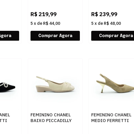
ERNIZ
739031 154 NUDE
530412731 INTENS
LATTE
R$
219,99
R$
239,99
5
x
de
R$ 44,00
5
x
de
R$ 48,00
ANEL
FEMININO CHANEL
FEMININO CHANEL
TTI
BAIXO PICCADILLY
MEDIO FERRETTI
CK
379003 1 BRULE
7138 20980 VELLA
ANGELIM