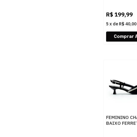
528612680 V
PRETO
R$
199,99
5
x
de
R$ 40,00
FEMININO CH
BAIXO FERRE
553107 NOBU
PRETO