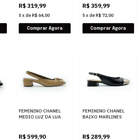
R$
319,99
R$
359,99
5
x
de
R$ 64,00
5
x
de
R$ 72,00
FEMININO CHANEL
FEMININO CHANEL
MEDIO LUZ DA LUA
BAIXO MARLINES
81080002 ATACAMA
6129 PRETO
TO
ARGILA CERVO TRUFA
R$
599,90
R$
289,99