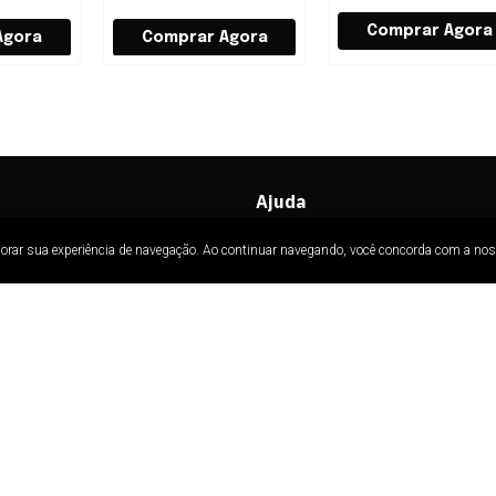
Ajuda
AC
Ajuda e Suporte
lhorar sua experiência de navegação. Ao continuar navegando, você concorda com a no
0
Quem Somos
Nossas Lojas
 Whatsapp
80
Política de Troca
Política de Entrega
E-mail
Segurança e Privacidade
anita.com.br
Meus Pedidos