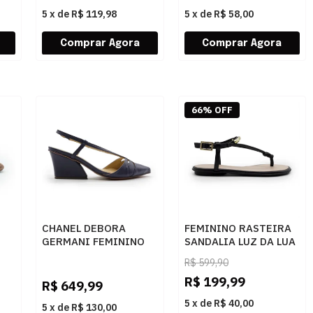
5
x
de
R$ 119,98
5
x
de
R$ 58,00
66% OFF
CHANEL DEBORA
FEMININO RASTEIRA
GERMANI FEMININO
SANDALIA LUZ DA LUA
C
NAVY - 283377
52217800 SAARA
R$
599,90
PRETO
R$
199,99
R$
649,99
5
x
de
R$ 40,00
5
x
de
R$ 130,00