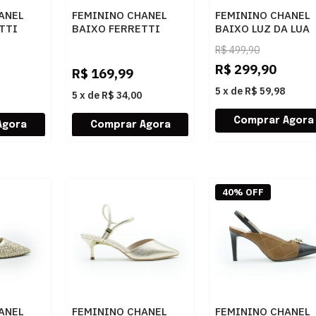
ANEL
FEMININO CHANEL
FEMININO CHANEL
TTI
BAIXO FERRETTI
BAIXO LUZ DA LUA
TO
553107 CAPRY PALHA
80240035 ATACAM
R$
499,90
BUTTER
R$
299,90
R$
169,99
5
x
de
R$ 59,98
5
x
de
R$ 34,00
40% OFF
ANEL
FEMININO CHANEL
FEMININO CHANEL