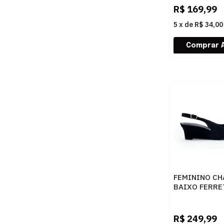
R$
169,99
5
x
de
R$ 34,00
FEMININO CH
BAIXO FERRE
Z685030094 
TOP PRETO
R$
249,99