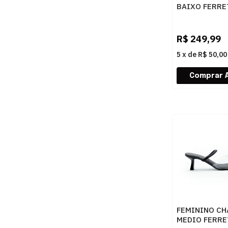
BAIXO FERRE
703521418 O
R$
249,99
5
x
de
R$ 50,00
FEMININO CH
MEDIO FERRE