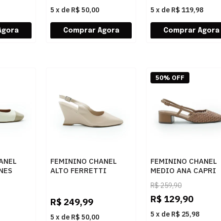
5
x
de
R$ 50,00
5
x
de
R$ 119,98
50% OFF
ANEL
FEMININO CHANEL
FEMININO CHANEL
NES
ALTO FERRETTI
MEDIO ANA CAPRI
ANA
1570025514C VENETO
C3056800120001 A
R$
259,90
SKIN
CUOIO
R$
129,90
R$
249,99
5
x
de
R$ 25,98
5
x
de
R$ 50,00