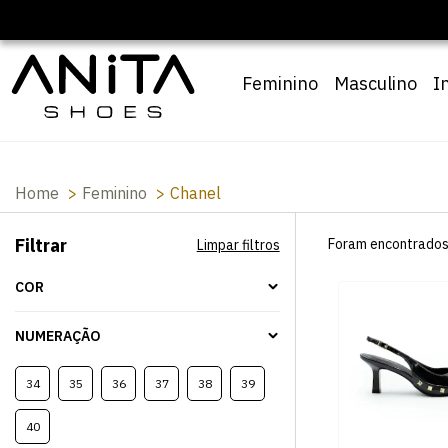
Feminino
Masculino
I
Home
Feminino
Chanel
Filtrar
Foram encontrado
Limpar filtros
COR
NUMERAÇÃO
34
35
36
37
38
39
40