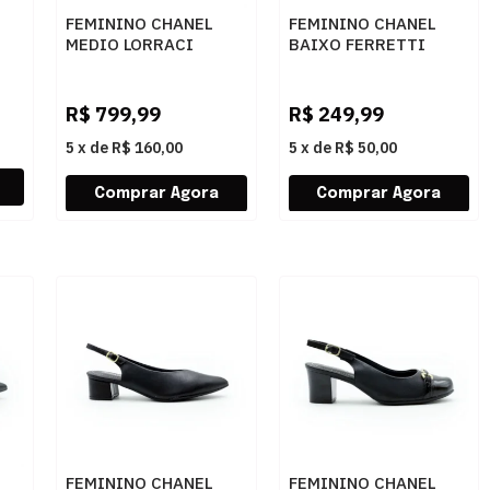
FEMININO CHANEL
FEMININO CHANEL
MEDIO LORRACI
BAIXO FERRETTI
A
ZAM8595 PELICA
703521417 TOSCANA
FENDI ROSE
BAUNILHA
R$
799,99
R$
249,99
5
x
de
R$ 160,00
5
x
de
R$ 50,00
FEMININO CHANEL
FEMININO CHANEL