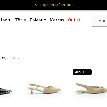
🔥 Lançamentos Femininos
nfantil
Tênis
Balearic
Marcas
Outlet
s
30
produtos
40% OFF