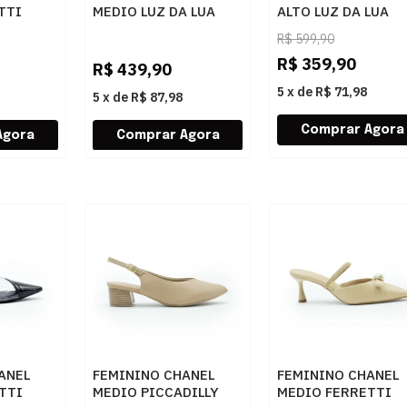
TTI
MEDIO LUZ DA LUA
ALTO LUZ DA LUA
URO
58060001 29 VENUS
80480042 1 CANEL
R$
599,90
OURO
R$
359,90
R$
439,90
5
x
de
R$ 71,98
5
x
de
R$ 87,98
ANEL
FEMININO CHANEL
FEMININO CHANEL
TTI
MEDIO PICCADILLY
MEDIO FERRETTI