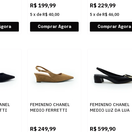
R$
199,99
R$
229,99
5
x
de
R$ 40,00
5
x
de
R$ 46,00
ANEL
FEMININO CHANEL
FEMININO CHANEL
TTI
MEDIO FERRETTI
MEDIO LUZ DA LUA
SUEDE
Z685030094 SUEDE
81080002 SAARA
TOP CARAMELO
PRETO CERVO PRE
R$
249,99
R$
599,90