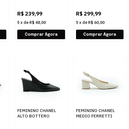
E
530412731 PRIME
1797898 MADRI
OURO
PRETO NATURAL
R$
239,99
R$
299,99
5
x
de
R$ 48,00
5
x
de
R$ 60,00
FEMININO CHANEL
FEMININO CHANEL
ALTO BOTTERO
MEDIO FERRETTI
RO
377522 PRETO
51914 SNAKE OFF