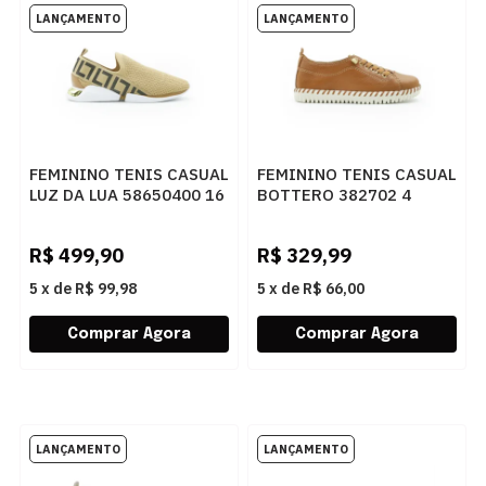
FEMININO TENIS CASUAL
FEMININO TENIS CASUAL
LUZ DA LUA 58650400 16
BOTTERO 382702 4
AMENDOA
CARAMELO
R$
499,90
R$
329,99
5
x
de
R$ 99,98
5
x
de
R$ 66,00