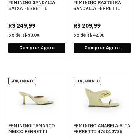
FEMININO SANDALIA
FEMININO RASTEIRA
BAIXA FERRETTI
SANDALIA FERRETTI
2950186 MADRI ERVA
415512721 PALHA
MATE
NATURAL
R$
249,99
R$
209,99
5
x
de
R$ 50,00
5
x
de
R$ 42,00
FEMININO TAMANCO
FEMININO ANABELA ALTA
MEDIO FERRETTI
FERRETTI 476012785
473012758 PALHA
PALHA NATURAL