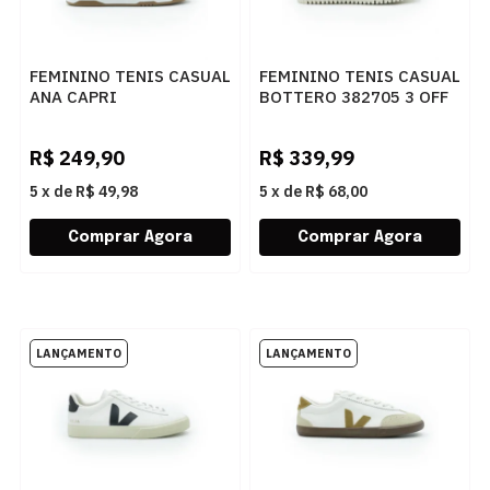
FEMININO TENIS CASUAL
FEMININO TENIS CASUAL
ANA CAPRI
BOTTERO 382705 3 OFF
C3065000020007
WHITE
BRANCO/BEGE
R$
249,90
R$
339,99
5
x
de
R$ 49,98
5
x
de
R$ 68,00