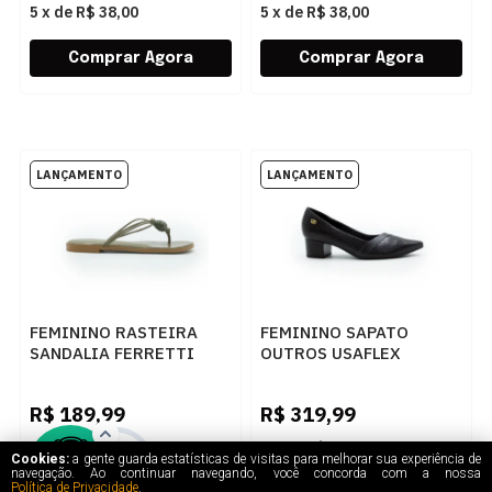
5
x
de
R$ 38,00
5
x
de
R$ 38,00
FEMININO RASTEIRA
FEMININO SAPATO
SANDALIA FERRETTI
OUTROS USAFLEX
415512716 PAMPA
UD24007001 PRETO
MUSGO
R$
189,99
R$
319,99
5
x
de
R$ 38,00
5
x
de
R$ 64,00
Cookies:
a gente guarda estatísticas de visitas para melhorar sua experiência de
navegação. Ao continuar navegando, você concorda com a nossa
Política de Privacidade
.