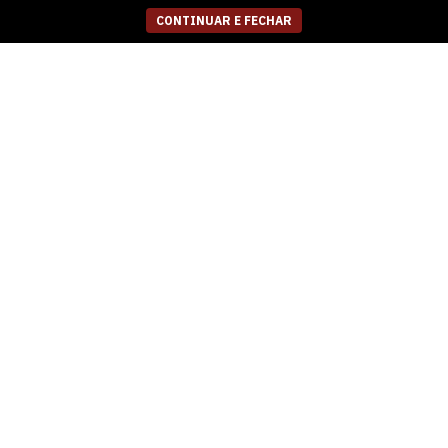
CONTINUAR E FECHAR
FEMININO TAMANCO
FEMININO SANDALIA
BAIXO FERRETTI
BAIXA FERRETTI
1300136 MADRI
2950186 MADRI NEW
CAPUCCINO
WHISKY
R$
249,99
R$
249,99
5
x
de
R$ 50,00
5
x
de
R$ 50,00