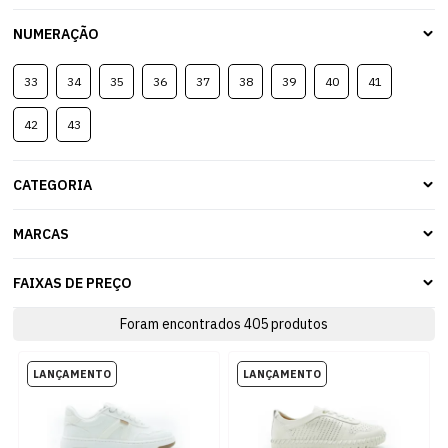
NUMERAÇÃO
33
34
35
36
37
38
39
40
41
42
43
CATEGORIA
MARCAS
FAIXAS DE PREÇO
Foram encontrados
405
produtos