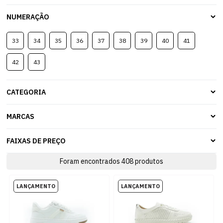
NUMERAÇÃO
33
34
35
36
37
38
39
40
41
42
43
CATEGORIA
MARCAS
FAIXAS DE PREÇO
Foram encontrados
408
produtos