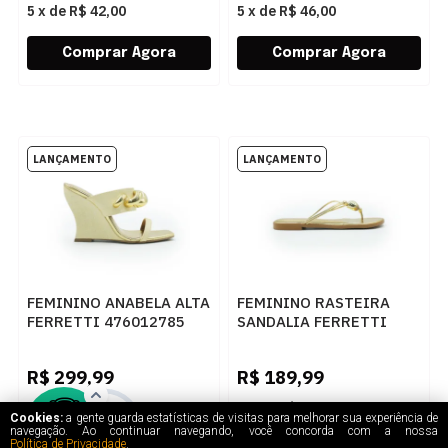
5
x
de
R$ 42,00
5
x
de
R$ 46,00
FEMININO ANABELA ALTA
FEMININO RASTEIRA
FERRETTI 476012785
SANDALIA FERRETTI
PALHA NATURAL
415512716 CHROMA
NEW GOLD
R$
299,99
R$
189,99
5
x
de
R$ 60,00
5
x
de
R$ 38,00
Cookies:
a gente guarda estatísticas de visitas para melhorar sua experiência de
navegação. Ao continuar navegando, você concorda com a nossa
Política de Privacidade
.