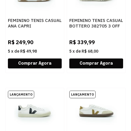
FEMININO TENIS CASUAL
FEMININO TENIS CASUAL
ANA CAPRI
BOTTERO 382705 3 OFF
C3065000020007
WHITE
BRANCO/BEGE
R$
249,90
R$
339,99
5
x
de
R$ 49,98
5
x
de
R$ 68,00