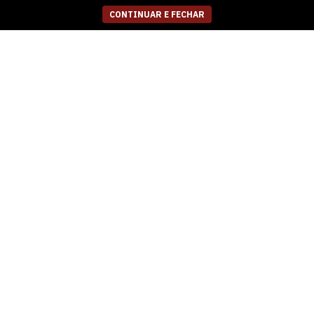
CONTINUAR E FECHAR
FEMININO RASTEIRA
FEMININO RASTEIRA
SANDALIA FERRETTI
SANDALIA FERRETTI
415512716 PAMPA
415512716 PAMPA
NOGUEIRA
MUSGO
R$
189,99
R$
189,99
5
x
de
R$ 38,00
5
x
de
R$ 38,00