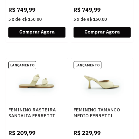
R$
749,99
R$
749,99
5
x
de
R$ 150,00
5
x
de
R$ 150,00
FEMININO RASTEIRA
FEMININO TAMANCO
SANDALIA FERRETTI
MEDIO FERRETTI
415512721 PALHA
473012758 PALHA
NATURAL
NATURAL
R$
209,99
R$
229,99