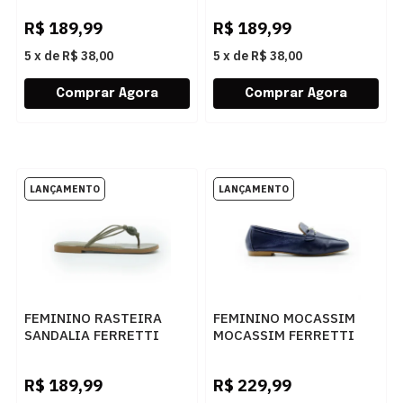
NEW GOLD
NOGUEIRA
R$
189,99
R$
189,99
5
x
de
R$ 38,00
5
x
de
R$ 38,00
FEMININO RASTEIRA
FEMININO MOCASSIM
SANDALIA FERRETTI
MOCASSIM FERRETTI
415512716 PAMPA
58035 FLY MARINHO
MUSGO
R$
189,99
R$
229,99