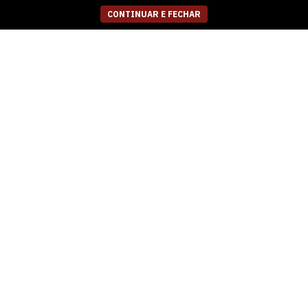
CONTINUAR E FECHAR
FEMININO SANDALIA
FEMININO RASTEIRA
BAIXA FERRETTI
CHINELO AYEAYE
2950186 MADRI NEW
232A1354 CRISTAL
WHISKY
CARBONO
R$
249,99
R$
199,99
5
x
de
R$ 50,00
5
x
de
R$ 40,00