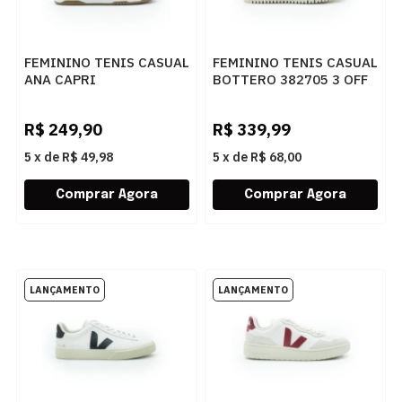
FEMININO TENIS CASUAL
FEMININO TENIS CASUAL
ANA CAPRI
BOTTERO 382705 3 OFF
C3065000020007
WHITE
BRANCO/BEGE
R$
249,90
R$
339,99
5
x
de
R$ 49,98
5
x
de
R$ 68,00