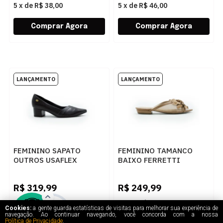
5
x
de
R$ 38,00
5
x
de
R$ 46,00
FEMININO SAPATO
FEMININO TAMANCO
OUTROS USAFLEX
BAIXO FERRETTI
UD24007001 PRETO
1300136 MADRI
CAPUCCINO
R$
319,99
R$
249,99
5
x
de
R$ 64,00
5
x
de
R$ 50,00
Cookies:
a gente guarda estatísticas de visitas para melhorar sua experiência de
navegação. Ao continuar navegando, você concorda com a nossa
Política de Privacidade
.