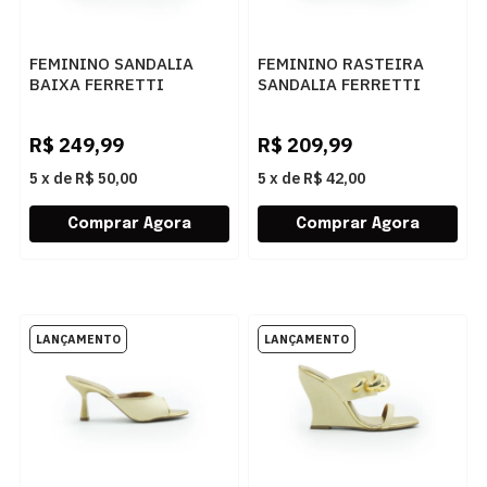
FEMININO SANDALIA
FEMININO RASTEIRA
BAIXA FERRETTI
SANDALIA FERRETTI
2950186 MADRI ERVA
415512721 PALHA
MATE
NATURAL
R$
249,99
R$
209,99
5
x
de
R$ 50,00
5
x
de
R$ 42,00