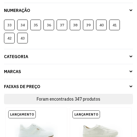
NUMERAÇÃO
33
34
35
36
37
38
39
40
41
42
43
CATEGORIA
MARCAS
FAIXAS DE PREÇO
Foram encontrados
347
produtos