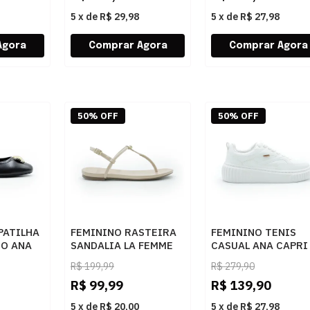
5
x
de
R$ 29,98
5
x
de
R$ 27,98
50% OFF
50% OFF
PATILHA
FEMININO RASTEIRA
FEMININO TENIS
O ANA
SANDALIA LA FEMME
CASUAL ANA CAPRI
34093 NAPA AREIA
C3072300010001
R$
199,99
R$
279,90
001
BRANCO
R$
99,99
R$
139,90
5
x
de
R$ 20,00
5
x
de
R$ 27,98