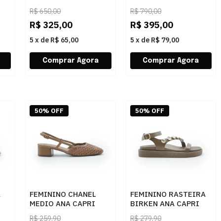
S2120800180010
S2257600010001
R$
650,00
R$
790,00
BLACK
WHITE/PRATA
R$
325,00
R$
395,00
5
x
de
R$ 65,00
5
x
de
R$ 79,00
50% OFF
50% OFF
A
FEMININO CHANEL
FEMININO RASTEIRA
MEDIO ANA CAPRI
BIRKEN ANA CAPRI
TO
C3056800120001 AC
C3038001290001 AC
R$
259,90
R$
279,90