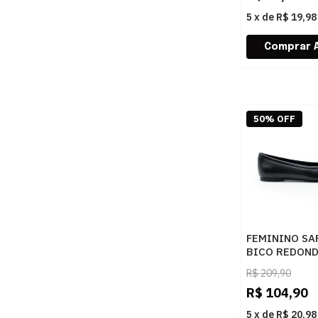
5
x
de
R$ 19,98
50% OFF
FEMININO SA
BICO REDOND
CAPRI
R$
209,90
C3007801410
R$
104,90
PRETO
5
x
de
R$ 20,98