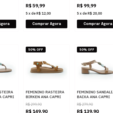
MELADO
SKIN
R$
59,99
R$
99,99
5
x
de
R$ 12,00
5
x
de
R$ 20,00
50% OFF
50% OFF
STEIRA
FEMININO RASTEIRA
FEMININO SANDALI
A CAPRI
BIRKEN ANA CAPRI
BAIXA ANA CAPRI
004 AC
C3063800950002 AC
C3048901100003 A
R$
299,90
R$
279,90
CUOIO
CUOIO
R$
149,90
R$
139,90