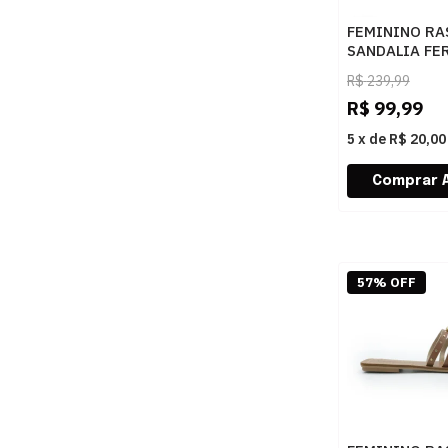
FEMININO RA
SANDALIA FE
1937685 NAP
R$
239,99
CARAMELO C
R$
99,99
5
x
de
R$ 20,00
57% OFF