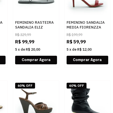
RA
FEMININO RASTEIRA
FEMININO SANDALIA
SANDALIA ELIZ
MEDIA FIORENZZA
965388 VENETO
1600C-22114C ROMA..
R$
329,99
R$
199,99
PRETO METAL NIQUEL
R$
99,99
R$
59,99
5
x
de
R$ 20,00
5
x
de
R$ 12,00
60% OFF
60% OFF