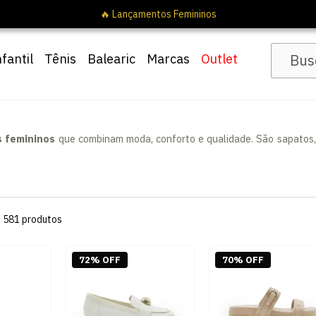
🔖 10% OFF com cupom
Pai10
nfantil
Tênis
Balearic
Marcas
Outlet
s femininos
que combinam moda, conforto e qualidade. São sapatos,
s
581
produtos
72% OFF
70% OFF