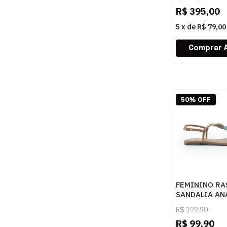
WHITE
R$
395,00
5
x
de
R$ 79,00
50% OFF
FEMININO RA
SANDALIA AN
C3029400270
R$
199,90
CUOIO
R$
99,90