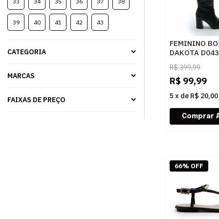
33
34
35
36
37
38
39
40
41
42
43
FEMININO BO
CATEGORIA
DAKOTA D043
PRETO
R$
399,99
MARCAS
R$
99,99
5
x
de
R$ 20,00
FAIXAS DE PREÇO
66% OFF