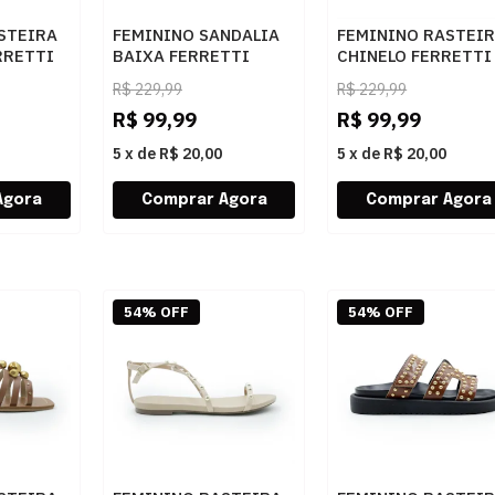
STEIRA
FEMININO SANDALIA
FEMININO RASTEI
RRETTI
BAIXA FERRETTI
CHINELO FERRETTI
A
2950142 ELEGANCE
507A OURO
R$
229,99
R$
229,99
AMEL
BRONZE
R$
99,99
R$
99,99
5
x
de
R$ 20,00
5
x
de
R$ 20,00
54% OFF
54% OFF