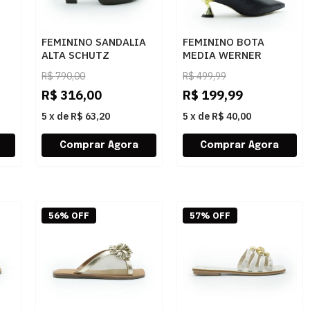
FEMININO SANDALIA
FEMININO BOTA
ALTA SCHUTZ
MEDIA WERNER
25
S2260900030002
6155021 PRETO
R$
790,00
R$
499,99
WARM TOFFEE
R$
316,00
R$
199,99
5
x
de
R$ 63,20
5
x
de
R$ 40,00
56% OFF
57% OFF