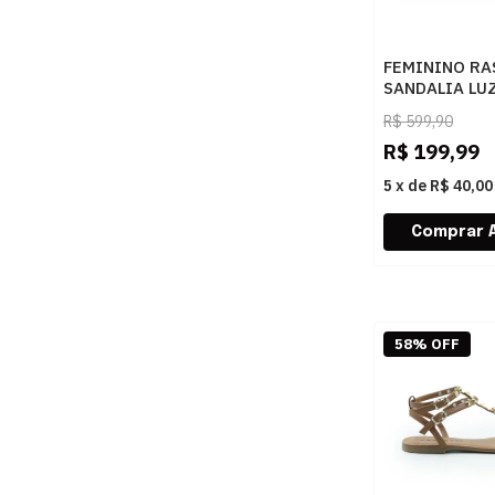
FEMININO RA
SANDALIA LUZ
52217800 SA
R$
599,90
PRETO
R$
199,99
5
x
de
R$ 40,00
58% OFF