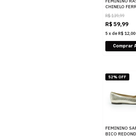
FEMININO RA
CHINELO FER
82239000 CA
R$
139,99
R$
59,99
5
x
de
R$ 12,00
52% OFF
FEMININO SA
BICO REDOND