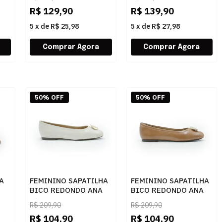
CUOIO
CINNAMON
R$
129,90
R$
139,90
5
x
de
R$ 25,98
5
x
de
R$ 27,98
50% OFF
50% OFF
A
FEMININO SAPATILHA
FEMININO SAPATILHA
BICO REDONDO ANA
BICO REDONDO ANA
C
CAPRI
CAPRI
R$
209,90
R$
209,90
C3007801410003 OFF
C3007801410002
R$
104,90
R$
104,90
PEROLA
AMBAR