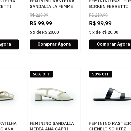
STEIRA
FEMININO RASTEIRA
FEMININO RASTEI
RETTI
SANDALIA LA FEMME
BIRKEN FERRETTI
RAMELO
341286414 NUDE
Z615627007 NAPA
R$
219,99
R$
219,99
MADRI WHISKY
R$
99,99
R$
99,99
5
x
de
R$ 20,00
5
x
de
R$ 20,00
50% OFF
50% OFF
PATILHA
FEMININO SANDALIA
FEMININO RASTEI
O ANA
MEDIA ANA CAPRI
CHINELO SCHUTZ