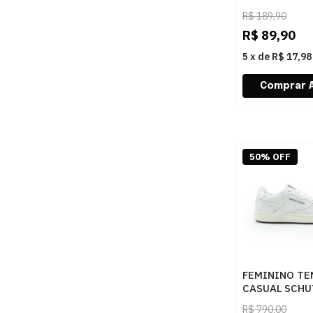
CAPRI
R$
189,90
C3007801370
R$
89,90
CHAMPAGNE
5
x
de
R$ 17,98
50% OFF
FEMININO TE
CASUAL SCHU
S2257500010
R$
790,00