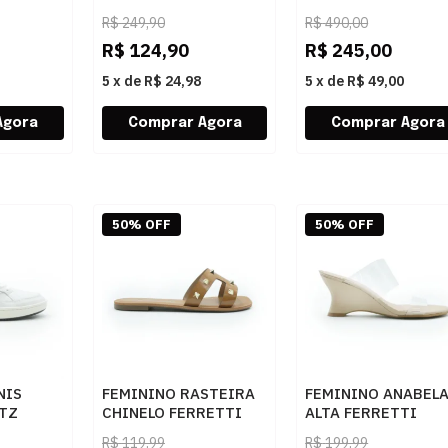
C3078900110002 OFF
S2053300460003
R$
249,90
R$
490,00
014
PEROLA
BLACK
R$
124,90
R$
245,00
5
x
de
R$ 24,98
5
x
de
R$ 49,00
50% OFF
50% OFF
NIS
FEMININO RASTEIRA
FEMININO ANABEL
TZ
CHINELO FERRETTI
ALTA FERRETTI
008
117025 MADRI CAMEL
1930025674 VENE
R$
119,99
R$
199,99