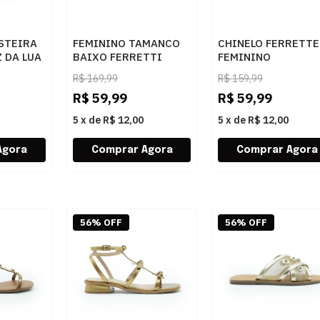
STEIRA
FEMININO TAMANCO
CHINELO FERRETTE
 DA LUA
BAIXO FERRETTI
FEMININO
ARA
A216528961 1 PRETO
CHAMPANHE - 2837
R$
169,99
R$
159,99
R$
59,99
R$
59,99
5
x
de
R$ 12,00
5
x
de
R$ 12,00
56% OFF
56% OFF