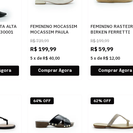
TA ALTA
FEMININO MOCASSIM
FEMININO RASTEI
30001
MOCASSIM PAULA
BIRKEN FERRETTI
BAHIA PB8481
40172 NATURAL
R$
739,99
R$
199,99
BOLONHA OFF VZ OFF
R$
199,99
R$
59,99
5
x
de
R$ 40,00
5
x
de
R$ 12,00
64% OFF
62% OFF