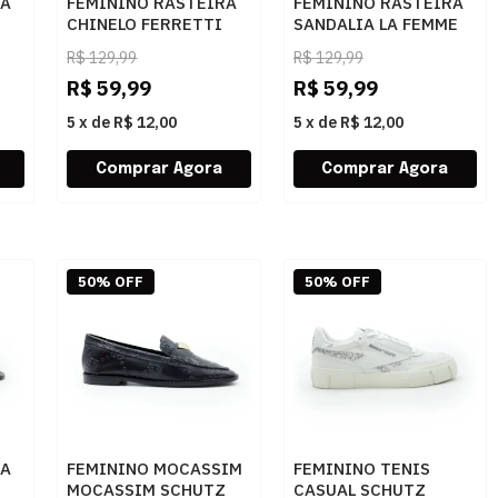
RA
FEMININO RASTEIRA
FEMININO RASTEIRA
CHINELO FERRETTI
SANDALIA LA FEMME
464C157 PRETO
46367 VERNIZ PRETO
R$
129,99
R$
129,99
R$
59,99
R$
59,99
5
x
de
R$ 12,00
5
x
de
R$ 12,00
50% OFF
50% OFF
RA
FEMININO MOCASSIM
FEMININO TENIS
MOCASSIM SCHUTZ
CASUAL SCHUTZ