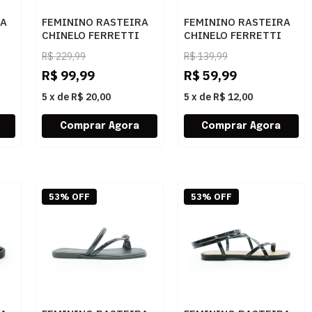
RA
FEMININO RASTEIRA
FEMININO RASTEIRA
CHINELO FERRETTI
CHINELO FERRETTI
289A OURO
82239100 OFF WHITE
R$
229,99
R$
139,99
R$
99,99
R$
59,99
5
x
de
R$ 20,00
5
x
de
R$ 12,00
53% OFF
53% OFF