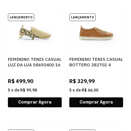
FEMININO TENIS CASUAL
FEMININO TENIS CASUAL
LUZ DA LUA 58650400 16
BOTTERO 382702 4
AMENDOA
CARAMELO
R$
499,90
R$
329,99
5
x
de
R$ 99,98
5
x
de
R$ 66,00