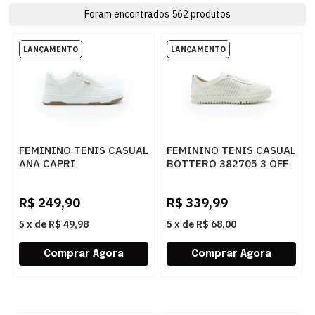
Foram encontrados
562
produtos
FEMININO TENIS CASUAL
FEMININO TENIS CASUAL
ANA CAPRI
BOTTERO 382705 3 OFF
C3065000020007
WHITE
BRANCO/BEGE
R$
249,90
R$
339,99
5
x
de
R$ 49,98
5
x
de
R$ 68,00