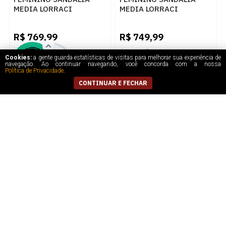
MEDIA LORRACI
MEDIA LORRACI
KEY8798 MESTICO
KOP8751 PELICA PRETA
PLATINUM
R$
769,99
R$
749,99
5
x
de
R$ 154,00
5
x
de
R$ 150,00
Cookies:
a gente guarda estatísticas de visitas para melhorar sua experiência de
navegação. Ao continuar navegando, você concorda com a nossa
Política de Privacidade
.
CONTINUAR E FECHAR
FEMININO SANDALIA
FEMININO RASTEIRA
MEDIA LORRACI
SANDALIA FERRETTI
KOP8772 MESTICO PO
415512721 PALHA