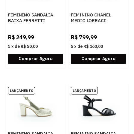
FEMININO SANDALIA
FEMININO CHANEL
BAIXA FERRETTI
MEDIO LORRACI
2950186 MADRI ERVA
ZAM8595 PELICA FENDI
MATE
ROSE
R$
249,99
R$
799,99
5
x
de
R$ 50,00
5
x
de
R$ 160,00
FEMININO SANDALIA
FEMININO SANDALIA