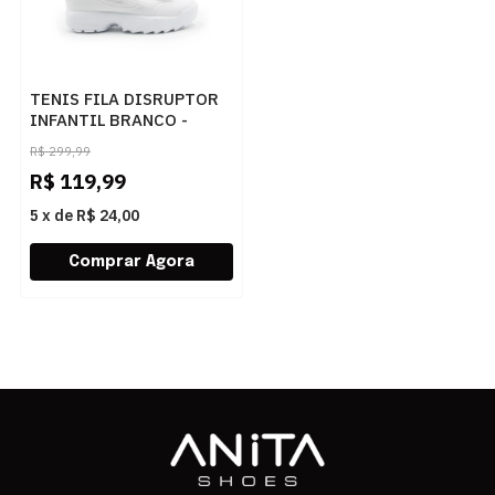
TENIS FILA DISRUPTOR
INFANTIL BRANCO -
271055
R$
299,99
R$
119,99
5
x
de
R$ 24,00