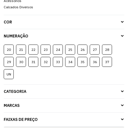
Acessorios
Calcados Diversos
COR
NUMERAÇÃO
20
21
22
23
24
25
26
27
28
29
30
31
32
33
34
35
36
37
UN
CATEGORIA
MARCAS
FAIXAS DE PREÇO