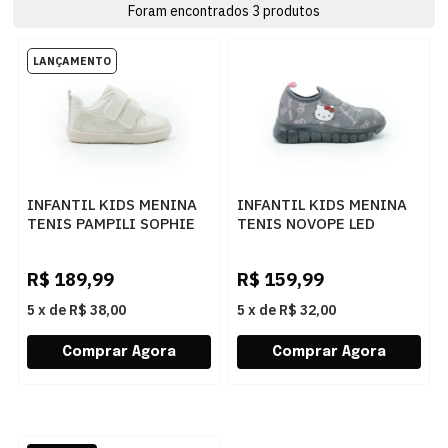
Foram encontrados
3
produtos
INFANTIL KIDS MENINA
INFANTIL KIDS MENINA
TENIS PAMPILI SOPHIE
TENIS NOVOPE LED
768013000 4792NUDE
HELLO 99046001 K
4868ESTHOLLEKROSABBCH
R$
189,99
R$
159,99
5
x
de
R$ 38,00
5
x
de
R$ 32,00