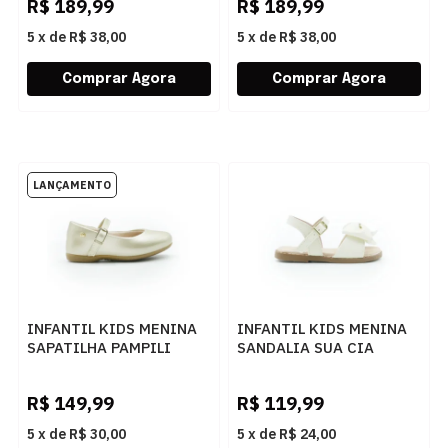
R$
189,99
R$
189,99
5
x
de
R$ 38,00
5
x
de
R$ 38,00
INFANTIL KIDS MENINA
INFANTIL KIDS MENINA
SAPATILHA PAMPILI
SANDALIA SUA CIA
BAILARINA 188648000
RASTEIRA 7071-00810
1DOURADO
NAPASOFTLICHANTILLY
R$
149,99
R$
119,99
5
x
de
R$ 30,00
5
x
de
R$ 24,00