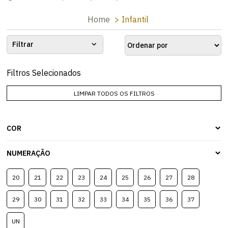
Home
Infantil
Filtrar
Filtros Selecionados
LIMPAR TODOS OS FILTROS
COR
NUMERAÇÃO
20
21
22
23
24
25
26
27
28
29
30
31
32
33
34
35
36
37
UN