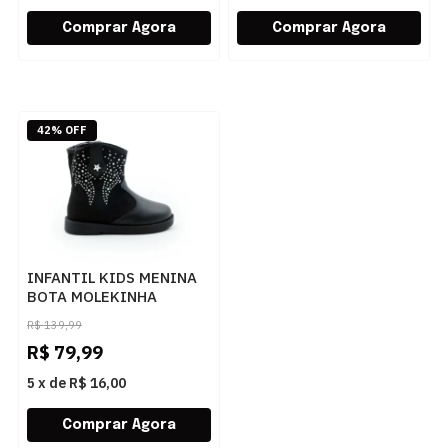
42% OFF
INFANTIL KIDS MENINA
BOTA MOLEKINHA
COUNTRY 218410527330
R$
139,99
83802PRETOPRETO
R$
79,99
5
x
de
R$ 16,00