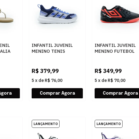
ENIL
INFANTIL JUVENIL
INFANTIL JUVENIL
ALIA
MENINO TENIS
MENINO FUTEBOL
TE
ADIDAS TENSAUR RU
UMBRO PRO 5 JR
KI4428
U07FB00533
DKBLUE/BROYAL/FTWWHT
102PRETOCORALB
R$
379,99
R$
349,99
5
x
de
R$ 76,00
5
x
de
R$ 70,00