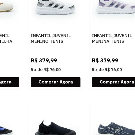
ENIL
INFANTIL JUVENIL
INFANTIL JUVENIL
TILHA
MENINO TENIS
MENINA TENIS
EL
ADIDAS TENSAUR RU
ADIDAS TENSAUR 
792NUDE
KJ6631
KI7027
FTWWHT/CBLACK/FTWWHT
FTWWHT/VIOLET/BL
R$
379,99
R$
379,99
5
x
de
R$ 76,00
5
x
de
R$ 76,00