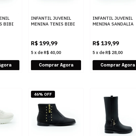
ENIL
INFANTIL JUVENIL
INFANTIL JUVENIL
S BIBI
MENINA TENIS BIBI
MENINA SANDALIA
4018
VOLT 2.0 1294035
SUA CIA SALTO
MICELECTRIC
PRETOPOPPINK
9176I26-52247
NAPASOFTLICHANT
R$
199,99
R$
139,99
5
x
de
R$ 40,00
5
x
de
R$ 28,00
46% OFF