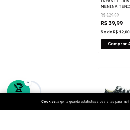
INFANTIL JUV
MENINA TENI
DISNEY STIT
R$
129,99
DST08DY STI
R$
59,99
5
x
de
R$ 12,00
Cookies:
a gente guarda estatísticas de visitas para me
INFANTIL JUV
MENINO TENI