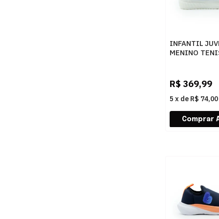
INFANTIL JUV
MENINO TENI
RODINHA VE 
0588PRETOA
R$
369,99
5
x
de
R$ 74,00