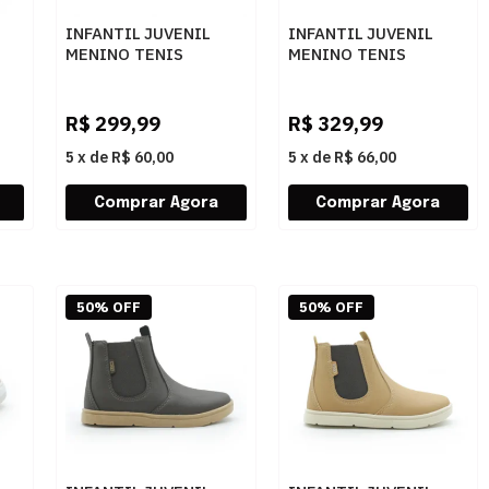
INFANTIL JUVENIL
INFANTIL JUVENIL
MENINO TENIS
MENINO TENIS
O
MIZUNO JET 8 JR
MIZUNO COOL RIDE 3
ETO
101175175 PTOPTA
JUNIOR 101084084
MARINO
R$
299,99
R$
329,99
5
x
de
R$ 60,00
5
x
de
R$ 66,00
50% OFF
50% OFF