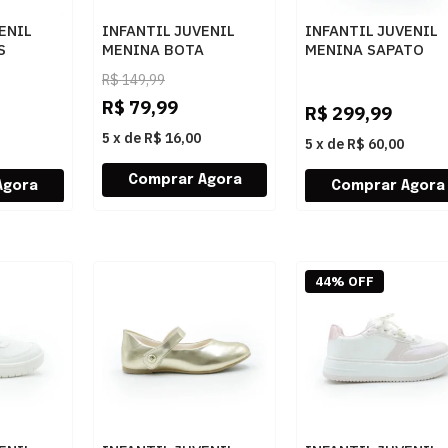
ENIL
INFANTIL JUVENIL
INFANTIL JUVENIL
S
MENINA BOTA
MENINA SAPATO
3306412
MOLEKINHA COUNTRY
PAMPILI CANO ALT
R$
149,99
218110931230
279128000 080PR
R$
79,99
15745PRETO
R$
299,99
5
x
de
R$ 16,00
5
x
de
R$ 60,00
44% OFF