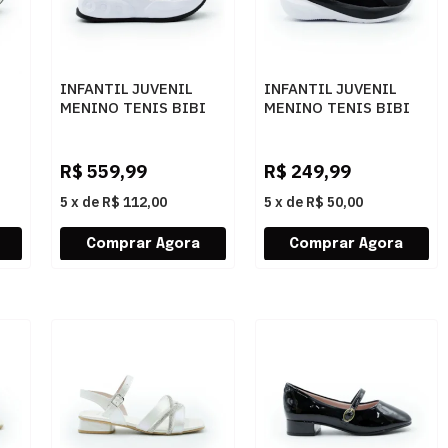
INFANTIL JUVENIL
INFANTIL JUVENIL
MENINO TENIS BIBI
MENINO TENIS BIBI
SKATENIS L 129005
VOLT 2.0 1294038
E
GRAFITEPRETOELETRIC
PRETO
R$
559,99
R$
249,99
5
x
de
R$ 112,00
5
x
de
R$ 50,00