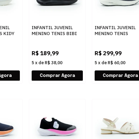
ENIL
INFANTIL JUVENIL
INFANTIL JUVENIL
S KIDY
MENINO TENIS BIBI
MENINO TENIS
4730001
CALCE FACI 1167015
MIZUNO JET 8 JR
ZUL
PRETO
101175175 MARAR
R$
189,99
R$
299,99
5
x
de
R$ 38,00
5
x
de
R$ 60,00