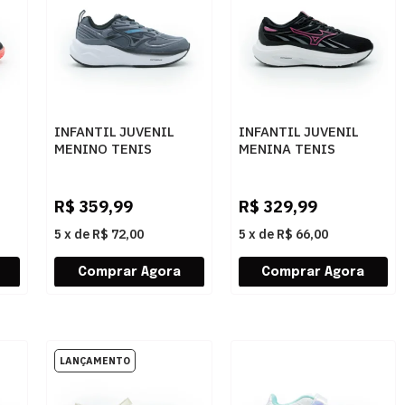
INFANTIL JUVENIL
INFANTIL JUVENIL
MENINO TENIS
MENINA TENIS
MIZUNO SPACE 6 JU
MIZUNO JET 8 JUNI
101147147 STEEL1
101175175 PTORXO
RANCO
R$
359,99
R$
329,99
5
x
de
R$ 72,00
5
x
de
R$ 66,00