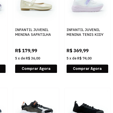
INFANTIL JUVENIL
INFANTIL JUVENIL
MENINA SAPATILHA
MENINA TENIS KIDY
RU
PAMPILI ANGEL
RODINHA VE 4731001
100500000
0025BRANCOLILAS
ILIL
1DOURADO
R$
179,99
R$
369,99
5
x
de
R$ 36,00
5
x
de
R$ 74,00