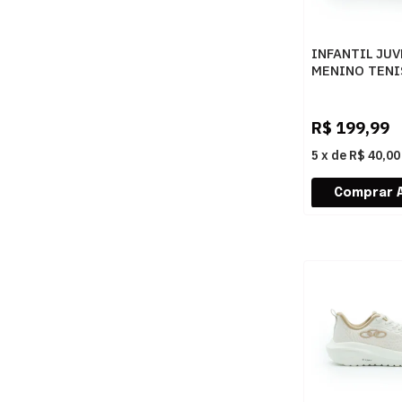
INFANTIL JUV
MENINO TENI
VOLT 2.0 129
MARINHOATO
R$
199,99
5
x
de
R$ 40,00