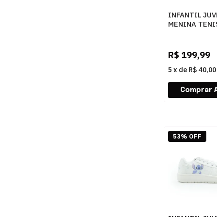
INFANTIL JUV
MENINA TENI
OLYMPIKUS 4
ARENIT
R$
199,99
5
x
de
R$ 40,00
53% OFF