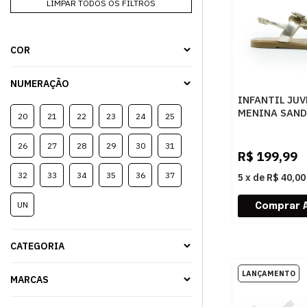
LIMPAR TODOS OS FILTROS
COR
NUMERAÇÃO
INFANTIL JUV
MENINA SAND
20
21
22
23
24
25
PAMPILI MAI
776006000
26
27
28
29
30
31
1DOURADO
R$
199,99
32
33
34
35
36
37
5
x
de
R$ 40,00
UN
CATEGORIA
MARCAS