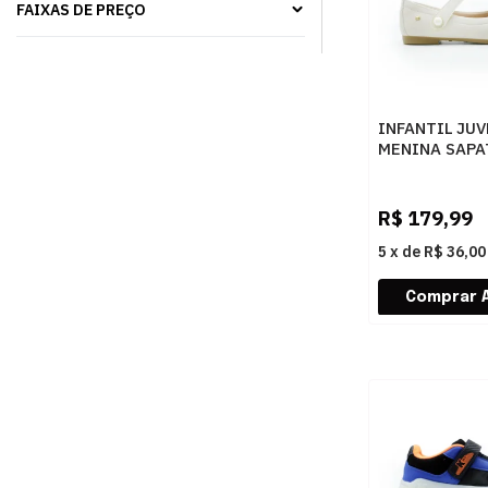
FAIXAS DE PREÇO
INFANTIL JUV
MENINA SAPA
PAMPILI ANG
100500000 4
R$
179,99
5
x
de
R$ 36,00