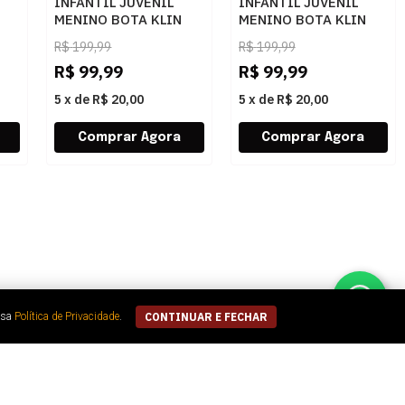
INFANTIL JUVENIL
INFANTIL JUVENIL
MENINO BOTA KLIN
MENINO BOTA KLIN
JECA 469224
JECA 469224
R$
199,99
R$
199,99
LETVZGLITERROSA
8092CAFEGOMA
16680CAPUCCINOCAFE
R$
99,99
R$
99,99
5
x
de
R$ 20,00
5
x
de
R$ 20,00
ssa
Política de Privacidade
.
CONTINUAR E FECHAR