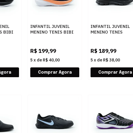
ENIL
INFANTIL JUVENIL
INFANTIL JUVENIL
S BIBI
MENINO TENIS BIBI
MENINO TENIS
4038
VOLT 2.0 1294018
OLYMPIKUS 432134
MARINHOATOMICELECTRIC
PRETO CHUMBO
R$
199,99
R$
189,99
5
x
de
R$ 40,00
5
x
de
R$ 38,00