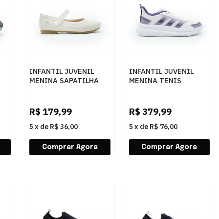
INFANTIL JUVENIL
INFANTIL JUVENIL
MENINA SAPATILHA
MENINA TENIS
U
PAMPILI ANGEL
ADIDAS TENSAUR RU
100500000 4792NUDE
KI7027
FTWWHT/VIOLET/BLILIL
R$
179,99
R$
379,99
5
x
de
R$ 36,00
5
x
de
R$ 76,00