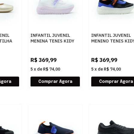
ENIL
INFANTIL JUVENIL
INFANTIL JUVENIL
TILHA
MENINA TENIS KIDY
MENINO TENIS KID
EL
RODINHA VE 4731001
RODINHA VE 47300
0025BRANCOLILAS
0588PRETOAZUL
R$
369,99
R$
369,99
5
x
de
R$ 74,00
5
x
de
R$ 74,00