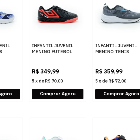
ENIL
INFANTIL JUVENIL
INFANTIL JUVENIL
S
MENINO FUTEBOL
MENINO TENIS
AUR RU
UMBRO PRO 5 JR
MIZUNO SPACE 6 J
U07FB00533
101147147 STEEL1
YAL/FTWWHT
102PRETOCORALBRANCO
R$
349,99
R$
359,99
5
x
de
R$ 70,00
5
x
de
R$ 72,00