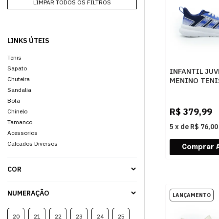
LIMPAR TODOS OS FILTROS
LINKS ÚTEIS
Tenis
Sapato
INFANTIL JUV
Chuteira
MENINO TENI
ADIDAS TENS
Sandalia
KI4428
Bota
DKBLUE/BRO
R$
379,99
Chinelo
Tamanco
5
x
de
R$ 76,00
Acessorios
Calcados Diversos
COR
NUMERAÇÃO
20
21
22
23
24
25