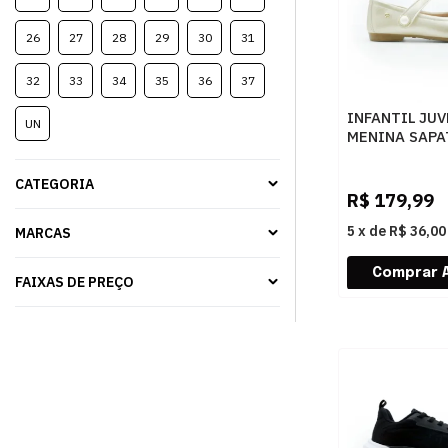
26
27
28
29
30
31
32
33
34
35
36
37
INFANTIL JUV
UN
MENINA SAPA
PAMPILI ANG
100500000
CATEGORIA
1DOURADO
R$
179,99
5
x
de
R$ 36,00
MARCAS
FAIXAS DE PREÇO