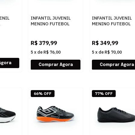
ENIL
INFANTIL JUVENIL
INFANTIL JUVENIL
A
MENINO FUTEBOL
MENINO FUTEBOL
COUNTRY
NIKE TIEMPO MAE
UMBRO PRO5 JR
0
IB5033 40
U07FB00092
100PRETOELECTRI
R$
379,99
R$
349,99
5
x
de
R$ 76,00
5
x
de
R$ 70,00
66% OFF
77% OFF