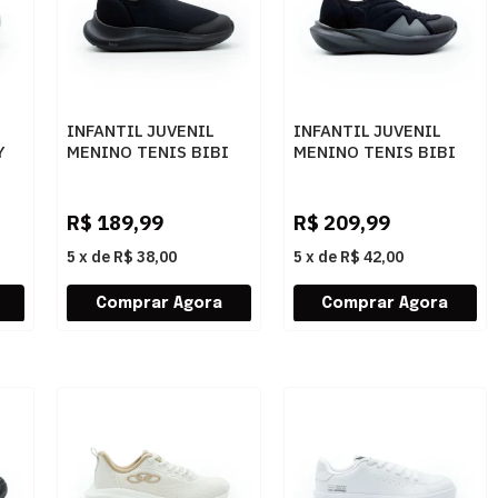
INFANTIL JUVENIL
INFANTIL JUVENIL
Y
MENINO TENIS BIBI
MENINO TENIS BIBI
01
CALCE FACI 1167015
VOLT 2.0 1294031
PRETO
PRETOGRAFITE
R$
189,99
R$
209,99
5
x
de
R$ 38,00
5
x
de
R$ 42,00