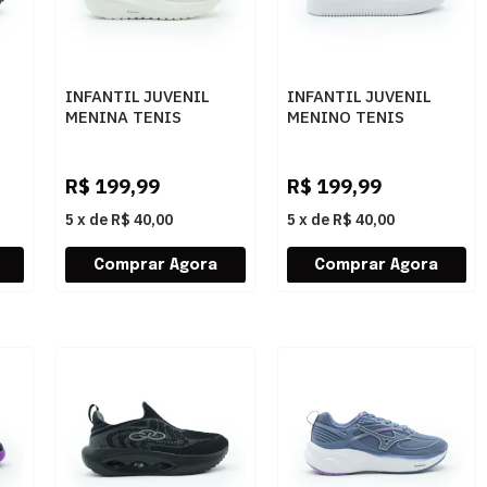
INFANTIL JUVENIL
INFANTIL JUVENIL
MENINA TENIS
MENINO TENIS
74
OLYMPIKUS 43306412
OLYMPIKUS EROS 2
ARENIT
43406455 BRANCO
R$
199,99
R$
199,99
5
x
de
R$ 40,00
5
x
de
R$ 40,00