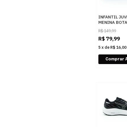
INFANTIL JUV
MENINA BOT
MOLEKINHA 
R$
149,99
21811093123
R$
79,99
15745PRETO
5
x
de
R$ 16,00