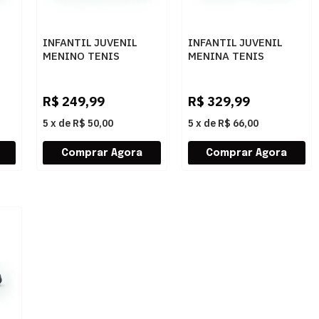
INFANTIL JUVENIL
INFANTIL JUVENIL
MENINO TENIS
MENINA TENIS
OLYMPIKUS PIXEL
MIZUNO SPACE 6 JR
43233414 PTOPT
101147147 MARITM
CPURPLEFURTACOR
R$
249,99
R$
329,99
5
x
de
R$ 50,00
5
x
de
R$ 66,00