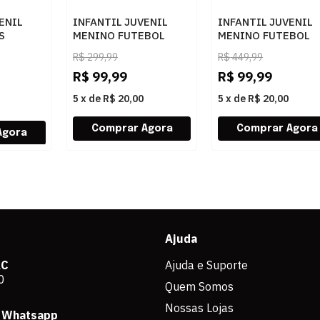
ENIL
INFANTIL JUVENIL
INFANTIL JUVENIL
S
MENINO FUTEBOL
MENINO FUTEBOL
 JR
UMBRO PRO5 JR
NIKE VAPOR 16 C
R$
299,99
R$
449,99
TOPTA
U07FB00092
FQ8289002 PRETO
R$
99,99
R$
99,99
186BLACK/SILVER/ORANGE
5
x
de
R$ 20,00
5
x
de
R$ 20,00
Ajuda
AC
Ajuda e Suporte
0
Quem Somos
Nossas Lojas
 Whatsapp