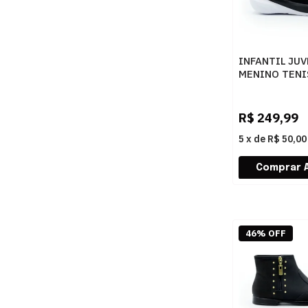
INFANTIL JUV
MENINO TENI
VOLT 2.0 129
PRETO
R$
249,99
5
x
de
R$ 50,00
46% OFF