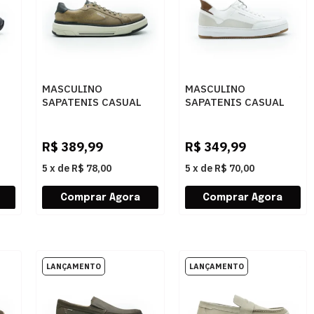
MASCULINO
MASCULINO
SAPATENIS CASUAL
SAPATENIS CASUAL
02
FERRACINI 8866 683 E
FREE WAY
NOBUCK SPORT CINZA
AUTOMATIC01
BRANCO
R$
389,99
R$
349,99
5
x
de
R$ 78,00
5
x
de
R$ 70,00