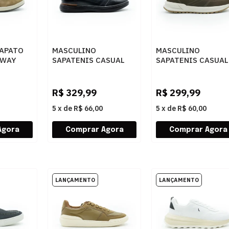
APATO
MASCULINO
MASCULINO
 WAY
SAPATENIS CASUAL
SAPATENIS CASUAL
33
PEGADA 127604 06
PEGADA 112151 06
STRECH PRETO/PULL
RUSTIC
UP CONHAQUE
CHOCOLATE/PULL U
R$
329,99
R$
299,99
CONHAQUE
5
x
de
R$ 66,00
5
x
de
R$ 60,00