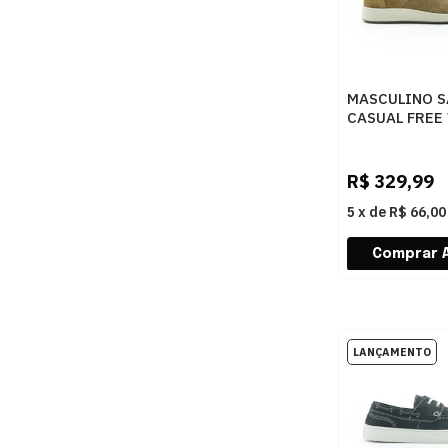
MASCULINO S
CASUAL FREE
COOPER13 32
CASTANHO
R$
329,99
5
x
de
R$ 66,00