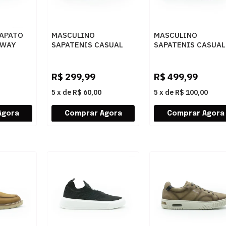
APATO
MASCULINO
MASCULINO
 WAY
SAPATENIS CASUAL
SAPATENIS CASUAL
ARINHO
RESERVA R756110002
RESERVA R7561600
0004 CARAMELO
0001 BRANCO/PRE
R$
299,99
R$
499,99
5
x
de
R$ 60,00
5
x
de
R$ 100,00