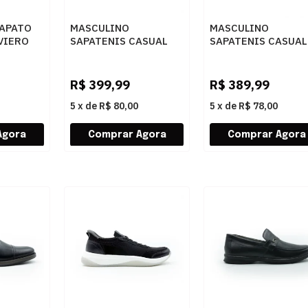
APATO
MASCULINO
MASCULINO
VIERO
SAPATENIS CASUAL
SAPATENIS CASUAL
A
SPARVIERO 2503 KNIT
FERRACINI 9785 7
PRETO
D NOBUCK SPORT
CINZA
R$
399,99
R$
389,99
5
x
de
R$ 80,00
5
x
de
R$ 78,00