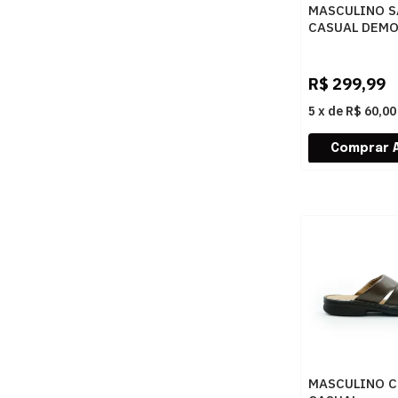
MASCULINO S
CASUAL DEM
NOAH 273301
PRETO
R$
299,99
5
x
de
R$ 60,00
MASCULINO C