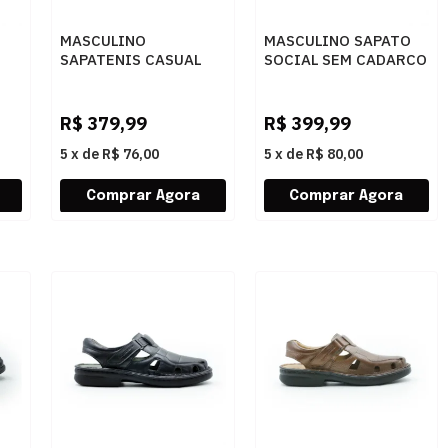
MASCULINO
MASCULINO SAPATO
SAPATENIS CASUAL
SOCIAL SEM CADARCO
36
FERRACINI 8865 683
DEMOCRATA DOHA
A EASY CAFE
597102 001 PRETO
R$
379,99
R$
399,99
5
x
de
R$ 76,00
5
x
de
R$ 80,00