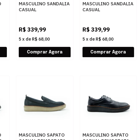
O
MASCULINO SANDALIA
MASCULINO SANDALIA
CASUAL
CASUAL
01
LEVECOMFORT 44002
LEVECOMFORT 44002
PRETO
TROY
R$
339,99
R$
339,99
5
x
de
R$ 68,00
5
x
de
R$ 68,00
O
MASCULINO SAPATO
MASCULINO SAPATO