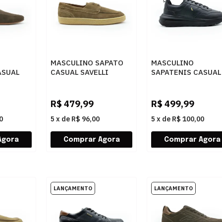
MASCULINO SAPATO
MASCULINO
ASUAL
CASUAL SAVELLI
SAPATENIS CASUAL
5 SUEDE
17701 CAPUCCINO
RESERVA R7561600
0004 PRETO
R$
479,99
R$
499,99
0
5
x
de
R$ 96,00
5
x
de
R$ 100,00