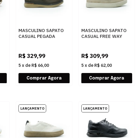
MASCULINO SAPATO
MASCULINO SAPATO
CASUAL PEGADA
CASUAL FREE WAY
127602 04 RUSTIC
BOX10 1097 NOBUCK
CHOCOLATE
TAUPE
P
R$
329,99
R$
309,99
5
x
de
R$ 66,00
5
x
de
R$ 62,00