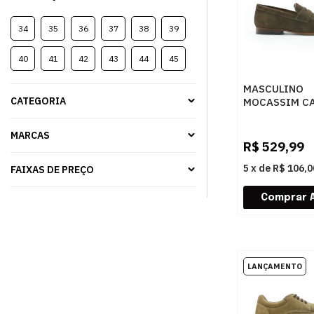
34
35
36
37
38
39
40
41
42
43
44
45
MASCULINO
CATEGORIA
MOCASSIM C
SAVELLI 1411
CAFÉ 2
MARCAS
R$
529,99
5
x
de
R$ 106,0
FAIXAS DE PREÇO