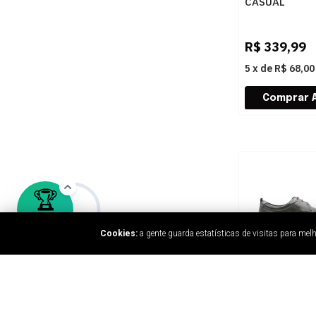
CASUAL
LEVECOMFORT
CAFE..
R$
339,99
5
x
de
R$ 68,00
Cookies:
a gente guarda estatísticas de visitas para me
MASCULINO S
CASUAL DEM
MARINO 6044