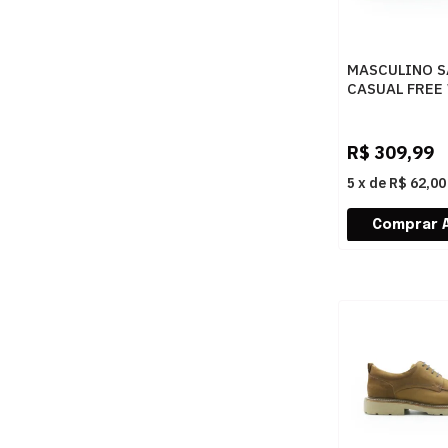
MASCULINO S
CASUAL FREE
BOX2 7125 M
R$
309,99
5
x
de
R$ 62,00