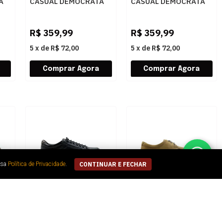
A
CASUAL DEMOCRATA
CASUAL DEMOCRATA
MARINO 604402 003
MARINO 604401 001
NAVY
PRETO
R$
359,99
R$
359,99
5
x
de
R$ 72,00
5
x
de
R$ 72,00
ssa
Política de Privacidade
.
CONTINUAR E FECHAR
MASCULINO
MASCULINO SAPATO
SAPATENIS CASUAL
CASUAL DEMOCRATA
DEMOCRATA STEP
BILL 240903 001