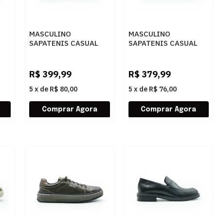
MASCULINO
MASCULINO
SAPATENIS CASUAL
SAPATENIS CASUAL
02
RESERVA R752410002
PEGADA 126801 01
TO
0016 NIQUEL
MESTICO PRETO
R$
399,99
R$
379,99
5
x
de
R$ 80,00
5
x
de
R$ 76,00