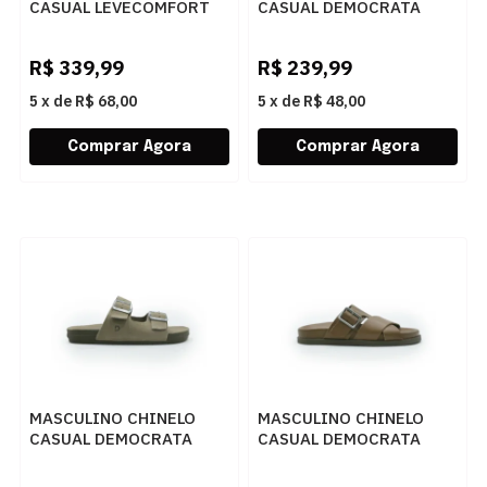
CASUAL LEVECOMFORT
CASUAL DEMOCRATA
44005 CAFE..
WEEKEND 514101 002
CAFE
R$
339,99
R$
239,99
5
x
de
R$ 68,00
5
x
de
R$ 48,00
MASCULINO CHINELO
MASCULINO CHINELO
CASUAL DEMOCRATA
CASUAL DEMOCRATA
WEEKEND 514101 004
DOCK 554101 002
RATO
CONHAQUE