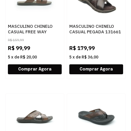
MASCULINO CHINELO
MASCULINO CHINELO
CASUAL FREE WAY
CASUAL PEGADA 131661
CANASTRA8 PATAGONIA
03 ANILINA CRAVO
R$
159,99
MACARANDUBA
R$
99,99
R$
179,99
5
x
de
R$ 20,00
5
x
de
R$ 36,00