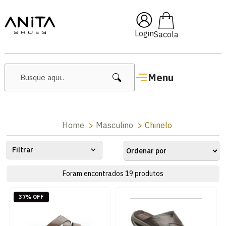
ai10
🔥 Lançamentos Femini
Login
Menu
Home
Masculino
Chinelo
Filtrar
Foram encontrados
19
produtos
37% OFF