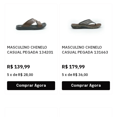
MASCULINO CHINELO
MASCULINO CHINELO
CASUAL PEGADA 134201
CASUAL PEGADA 131663
01 ANILINA PINHAO
03 ANILINA CRAVO
R$
139,99
R$
179,99
5
x
de
R$ 28,00
5
x
de
R$ 36,00