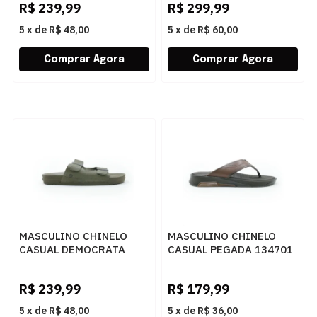
R$
239,99
R$
299,99
5
x
de
R$ 48,00
5
x
de
R$ 60,00
MASCULINO CHINELO
MASCULINO CHINELO
CASUAL DEMOCRATA
CASUAL PEGADA 134701
WEEKEND 514101 003
03 ANILINA PINHAO
SMOKE
R$
239,99
R$
179,99
5
x
de
R$ 48,00
5
x
de
R$ 36,00