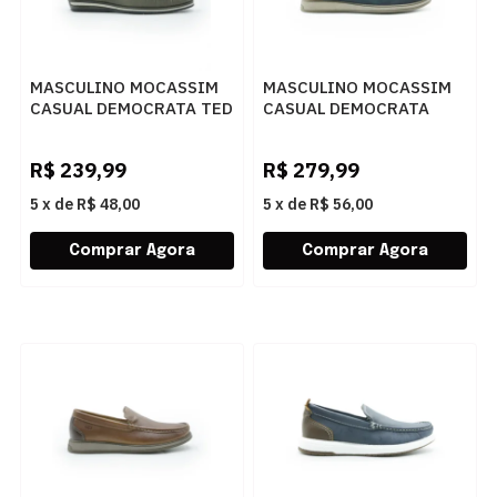
MASCULINO MOCASSIM
MASCULINO MOCASSIM
CASUAL DEMOCRATA TED
CASUAL DEMOCRATA
135201 004 SMOKE
NASH 252301 003
NAVY/TABACO
R$
239,99
R$
279,99
5
x
de
R$ 48,00
5
x
de
R$ 56,00