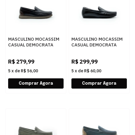
MASCULINO MOCASSIM
MASCULINO MOCASSIM
CASUAL DEMOCRATA
CASUAL DEMOCRATA
NASH 252301 001
TOM 651101 001 PRETO
PRETO/TABACO
R$
279,99
R$
299,99
5
x
de
R$ 56,00
5
x
de
R$ 60,00