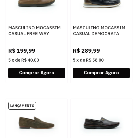
MASCULINO MOCASSIM
MASCULINO MOCASSIM
CASUAL FREE WAY
CASUAL DEMOCRATA
LOGANX 4089 HAVANA
FLOW 252101 001
PRETO/TABACO
R$
199,99
R$
289,99
5
x
de
R$ 40,00
5
x
de
R$ 58,00