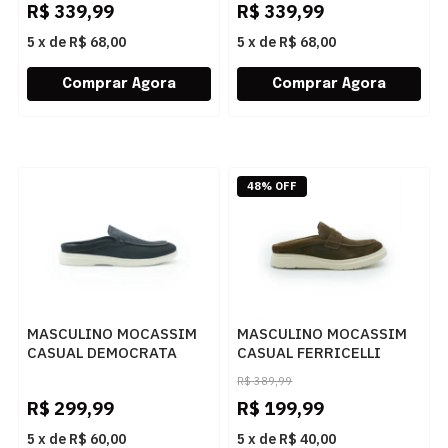
R$
339,99
R$
339,99
5
x
de
R$ 68,00
5
x
de
R$ 68,00
48% OFF
MASCULINO MOCASSIM
MASCULINO MOCASSIM
CASUAL DEMOCRATA
CASUAL FERRICELLI
MULE 647102 001 NAVY
MULE STE15-10CA799
R$
389,99
CAMURCA CASTANHO
R$
299,99
R$
199,99
UNIS.
5
x
de
R$ 60,00
5
x
de
R$ 40,00