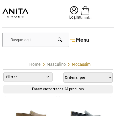
om
Pai10
🔥 Lançamentos Fe
Login
Menu
Home
Masculino
Mocassim
Filtrar
Foram encontrados
24
produtos