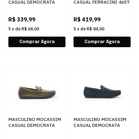
CASUAL DEMOCRATA
CASUAL FERRACINI 4657
TOM 651102 004 RATO
708 D CAMURCA TRUFA
R$
339,99
R$
419,99
5
x
de
R$ 68,00
5
x
de
R$ 84,00
MASCULINO MOCASSIM
MASCULINO MOCASSIM
CASUAL DEMOCRATA
CASUAL DEMOCRATA
TOM 651102 003 TAN
TOM 651102 002 NAVY