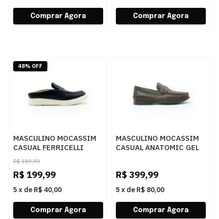
48% OFF
MASCULINO MOCASSIM
MASCULINO MOCASSIM
CASUAL FERRICELLI
CASUAL ANATOMIC GEL
MULE STE15-10CE00
8310 FLOATER OIL
R$
389,99
CERVO PRETO
PINHAO
R$
199,99
R$
399,99
UNIS.STELVIO
5
x
de
R$ 40,00
5
x
de
R$ 80,00