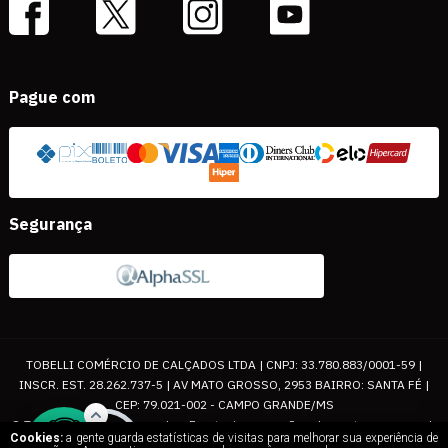
Pague com
Segurança
TOBELLI COMÉRCIO DE CALÇADOS LTDA | CNPJ: 33.780.883/0001-59 |
INSCR. EST. 28.262.737-5 | AV MATO GROSSO, 2953 BAIRRO: SANTA FÉ |
CEP: 79.021-002 - CAMPO GRANDE/MS
© Todos os direitos reservados. Eventuais promoções, descontos e prazos de
Cookies:
a gente guarda estatísticas de visitas para melhorar sua experiência de
pagamento expostos aqui são válidos apenas para compras via internet. As