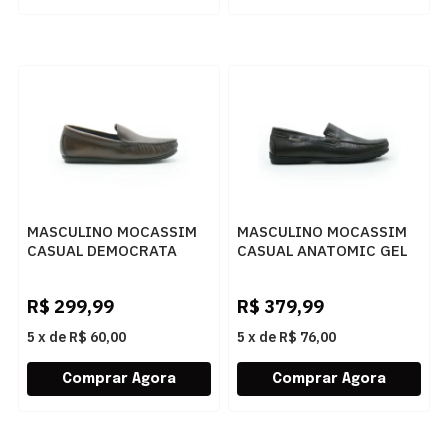
MASCULINO MOCASSIM
MASCULINO MOCASSIM
CASUAL DEMOCRATA
CASUAL ANATOMIC GEL
TOM 651101 002 MOGNO
3501 FLOATER OIL
BROWN
R$
299,99
R$
379,99
5
x
de
R$ 60,00
5
x
de
R$ 76,00