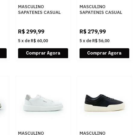
MASCULINO
MASCULINO
SAPATENIS CASUAL
SAPATENIS CASUAL
21
ARAMIS DAILY DOCK
DEMOCRATA 245201
ARM049 PRETO
002 NAVY
R$
299,99
R$
279,99
5
x
de
R$ 60,00
5
x
de
R$ 56,00
MASCULINO
MASCULINO