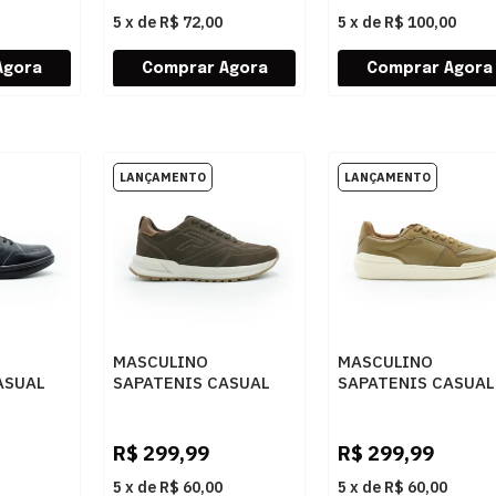
5
x
de
R$ 72,00
5
x
de
R$ 100,00
MASCULINO
MASCULINO
ASUAL
SAPATENIS CASUAL
SAPATENIS CASUAL
04 06
PEGADA 112151 06
RESERVA R7561100
O/PULL
RUSTIC
0004 CARAMELO
E
CHOCOLATE/PULL UP
R$
299,99
R$
299,99
CONHAQUE
5
x
de
R$ 60,00
5
x
de
R$ 60,00