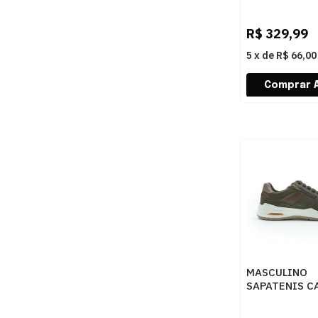
DEMOCRATA B
240902 003 
R$
329,99
5
x
de
R$ 66,00
MASCULINO
SAPATENIS C
PEGADA 1105
RUSTIC