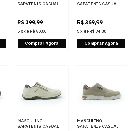
SAPATENIS CASUAL
SAPATENIS CASUAL
FERRACINI FLIP 6785
RESERVA RUA
729 D FLAT BRANCO
R756140001 0004
PRETO
R$
399,99
R$
369,99
5
x
de
R$ 80,00
5
x
de
R$ 74,00
MASCULINO
MASCULINO
SAPATENIS CASUAL
SAPATENIS CASUAL