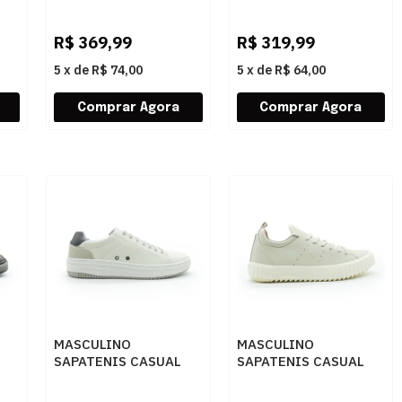
FERRICELLI AZERA II
PEGADA 112403 07
ZR42585-NS53A 53A-
JEANS AREIA/PULL UP
OWN
PALHA/CAFE
CONHAQUE
R$
369,99
R$
319,99
5
x
de
R$ 74,00
5
x
de
R$ 64,00
MASCULINO
MASCULINO
SAPATENIS CASUAL
SAPATENIS CASUAL
1
FREE WAY EVO05 4180
RESERVA R751630005
PATAGONIA BRANCO
0010 OFF WHITE