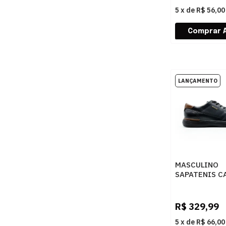
5
x
de
R$ 56,00
MASCULINO
SAPATENIS C
PEGADA 1276
STRECH PRET
UP CONHAQU
R$
329,99
5
x
de
R$ 66,00