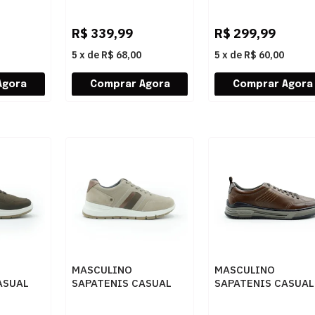
ILL
PEGADA 114861 03
PEGADA 113501 04
SMOKE
ANILINA
STRETCH
PRETO/WASHED
TABACO/DARK BR
R$
339,99
R$
299,99
BORDO
5
x
de
R$ 68,00
5
x
de
R$ 60,00
MASCULINO
MASCULINO
ASUAL
SAPATENIS CASUAL
SAPATENIS CASUAL
07 05
PEGADA 111607 05
DEMOCRATA 64010
JEANS AREIA/CAM
004 CONHAQUE