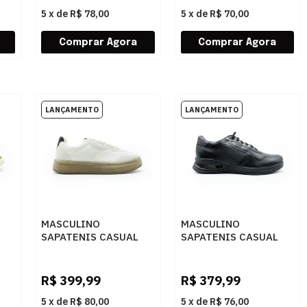
5
x
de
R$ 78,00
5
x
de
R$ 70,00
MASCULINO
MASCULINO
SAPATENIS CASUAL
SAPATENIS CASUAL
02
RESERVA R752410002
PEGADA 126801 01
0016 NIQUEL
MESTICO PRETO
R$
399,99
R$
379,99
5
x
de
R$ 80,00
5
x
de
R$ 76,00