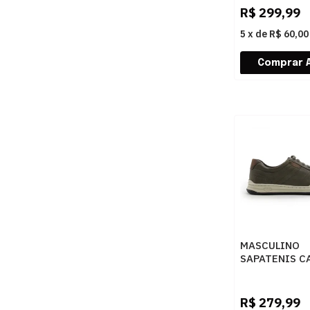
CHOCOLATE/P
R$
299,99
CONHAQUE
5
x
de
R$ 60,00
MASCULINO
SAPATENIS C
DEMOCRATA 
151401 004 
R$
279,99