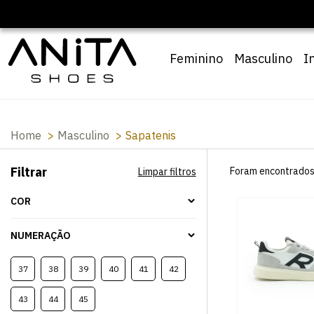
🔖 10% OFF com cupom
Pai10
Feminino
Masculino
I
Home
Masculino
Sapatenis
Filtrar
Foram encontrado
Limpar filtros
COR
NUMERAÇÃO
37
38
39
40
41
42
43
44
45