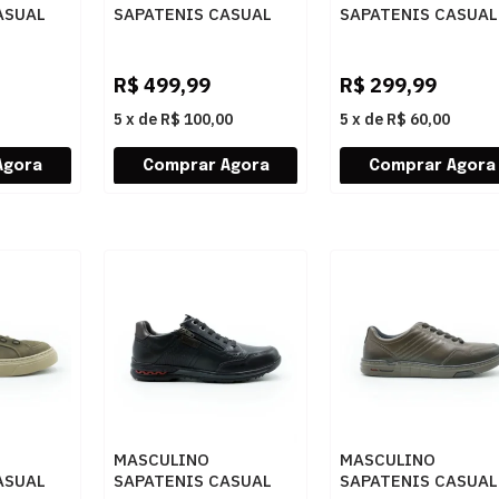
ASUAL
SAPATENIS CASUAL
SAPATENIS CASUAL
EAVE
RESERVA R756160002
DEMOCRATA STEP
PRETO
0001 BRANCO/PRETO
640301 004 RATO
R$
499,99
R$
299,99
5
x
de
R$ 100,00
5
x
de
R$ 60,00
MASCULINO
MASCULINO
ASUAL
SAPATENIS CASUAL
SAPATENIS CASUAL