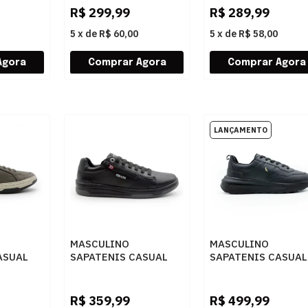
ULL UP
AREIA/PULL UP
R$
299,99
R$
289,99
CONHAQ
5
x
de
R$ 60,00
5
x
de
R$ 58,00
MASCULINO
MASCULINO
ASUAL
SAPATENIS CASUAL
SAPATENIS CASUAL
JAY
FERRACINI 8052 617
RESERVA R7561600
SMOKE
A DUBAY PRETO -
0004 PRETO
DUBAY PRETO
R$
359,99
R$
499,99