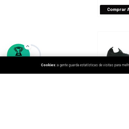
Cookies:
a gente guarda estatísticas de visitas para me
MASCULINO
SAPATENIS C
SPARVIERO 2
PRETO
R$
399,99
5
x
de
R$ 80,00