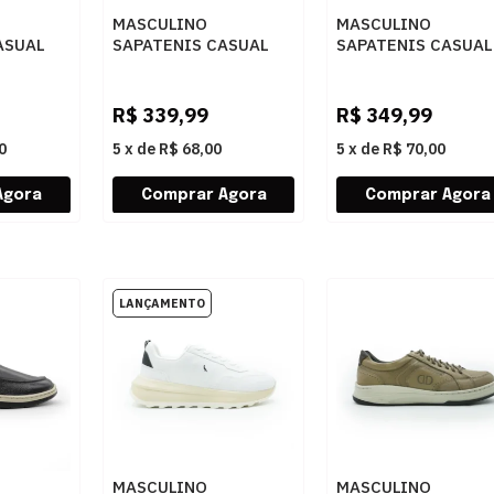
MASCULINO
MASCULINO
ASUAL
SAPATENIS CASUAL
SAPATENIS CASUAL
2140096
DEMOCRATA BLOCK
RESERVA R7511300
RETO
240501 006 BRANCO
MARINH
R$
339,99
R$
349,99
0
5
x
de
R$ 68,00
5
x
de
R$ 70,00
MASCULINO
MASCULINO