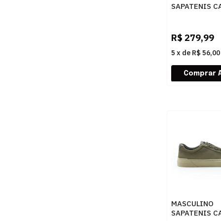
SAPATENIS C
DEMOCRATA L
245201 001 
R$
279,99
5
x
de
R$ 56,00
MASCULINO
SAPATENIS C