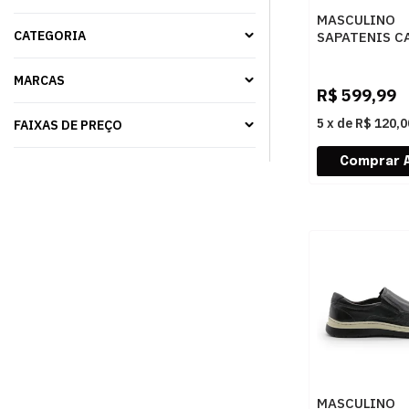
MASCULINO
CATEGORIA
SAPATENIS C
RESERVA R75
0002 GELO/P
MARCAS
R$
599,99
5
x
de
R$ 120,0
FAIXAS DE PREÇO
MASCULINO