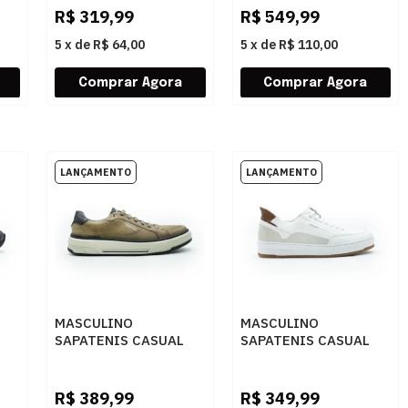
R$
319,99
R$
549,99
5
x
de
R$ 64,00
5
x
de
R$ 110,00
MASCULINO
MASCULINO
SAPATENIS CASUAL
SAPATENIS CASUAL
02
FERRACINI 8866 683 E
FREE WAY
NOBUCK SPORT CINZA
AUTOMATIC01
BRANCO
R$
389,99
R$
349,99