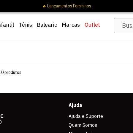
🔥 Lançamentos Femininos
nfantil
Tênis
Balearic
Marcas
Outlet
s
0
produtos
Ajuda
AC
Ajuda e Suporte
0
Quem Somos