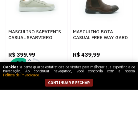
MASCULINO SAPATENIS
MASCULINO BOTA
CASUAL SPARVIERO
CASUAL FREE WAY GARD
EASY 12037 FLOATER
CASTOR
GELO
R$
399,99
R$
439,99
5
x
de
R$ 80,00
5
x
de
R$ 88,00
Cookies:
a gente guarda estatísticas de visitas para melhorar sua experiência de
navegação. Ao continuar navegando, você concorda com a nossa
Política de Privacidade
.
CONTINUAR E FECHAR