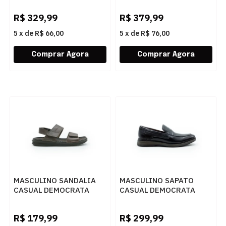
281 G EASY PRETO
EASY PRETO
R$
329,99
R$
379,99
5
x
de
R$ 66,00
5
x
de
R$ 76,00
MASCULINO SANDALIA
MASCULINO SAPATO
CASUAL DEMOCRATA
CASUAL DEMOCRATA
LAZY 693104 004
NOAH 273302 001 PRETO
MOURO
R$
179,99
R$
299,99