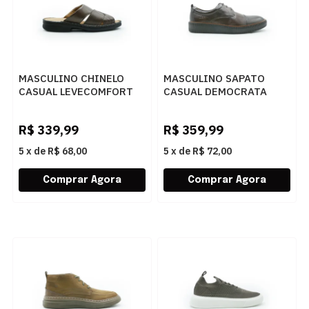
MASCULINO CHINELO
MASCULINO SAPATO
CASUAL LEVECOMFORT
CASUAL DEMOCRATA
44005 CAFE..
MARINO 604401 002
MOGNO
R$
339,99
R$
359,99
5
x
de
R$ 68,00
5
x
de
R$ 72,00