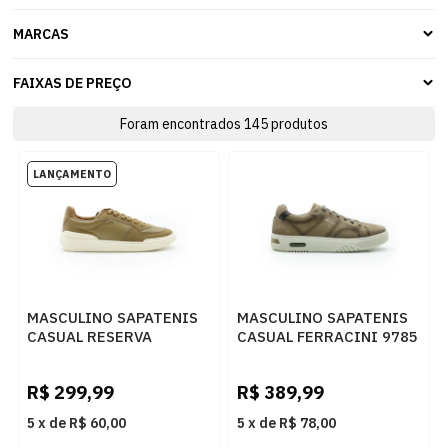
MARCAS
FAIXAS DE PREÇO
Foram encontrados
145
produtos
MASCULINO SAPATENIS
MASCULINO SAPATENIS
CASUAL RESERVA
CASUAL FERRACINI 9785
R756110002 0004
736 D NOBUCK SPORT
CARAMELO
CINZA
R$
299,99
R$
389,99
5
x
de
R$ 60,00
5
x
de
R$ 78,00