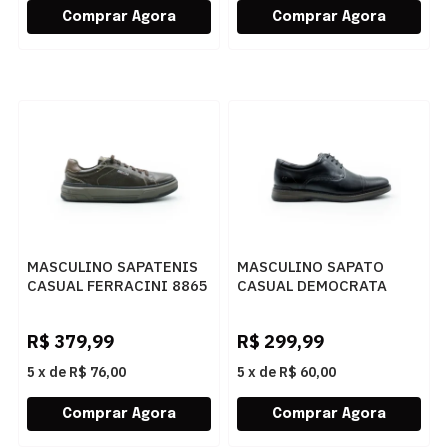
MASCULINO SAPATENIS
MASCULINO SAPATO
CASUAL FERRACINI 8865
CASUAL DEMOCRATA
683 A EASY CAFE
NOAH 273301 001 PRETO
R$
379,99
R$
299,99
5
x
de
R$ 76,00
5
x
de
R$ 60,00