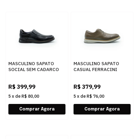
MASCULINO SAPATO
MASCULINO SAPATO
SOCIAL SEM CADARCO
CASUAL FERRACINI
DEMOCRATA AIR
AUSTIN 5168 675 L EASY
MAGNUM 593102 001
TABACO
R$
399,99
R$
379,99
PRETO
5
x
de
R$ 80,00
5
x
de
R$ 76,00