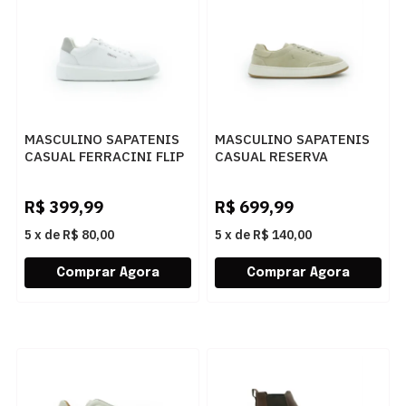
MASCULINO SAPATENIS
MASCULINO SAPATENIS
CASUAL FERRACINI FLIP
CASUAL RESERVA
6785 729 D FLAT
GIORNO R753160078
BRANCO
0001 CREME
R$
399,99
R$
699,99
5
x
de
R$ 80,00
5
x
de
R$ 140,00