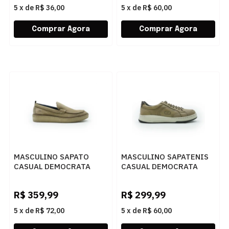
5
x
de
R$ 36,00
5
x
de
R$ 60,00
MASCULINO SAPATO
MASCULINO SAPATENIS
CASUAL DEMOCRATA
CASUAL DEMOCRATA
MARINO 604402 004
STEP 640301 004 RATO
RATO
R$
359,99
R$
299,99
5
x
de
R$ 72,00
5
x
de
R$ 60,00