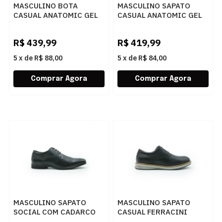
MASCULINO BOTA
MASCULINO SAPATO
CASUAL ANATOMIC GEL
CASUAL ANATOMIC GEL
7668 RUSTICO T MOURO
1009 FLOATER PINHAO
R$
439,99
R$
419,99
5
x
de
R$ 88,00
5
x
de
R$ 84,00
MASCULINO SAPATO
MASCULINO SAPATO
SOCIAL COM CADARCO
CASUAL FERRACINI
FERRACINI LONDON 4476
AUSTIN 5168 675 G