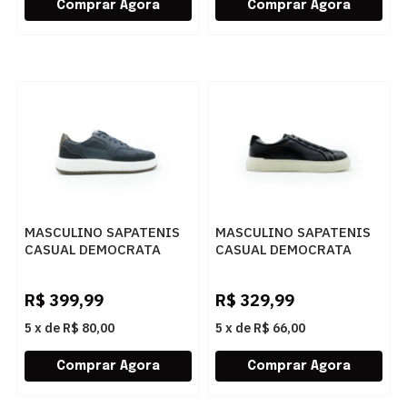
MASCULINO SAPATENIS
MASCULINO SAPATENIS
CASUAL DEMOCRATA
CASUAL DEMOCRATA
DRAKE PULS 600101
BILL 240902 001 PRETO
NAVY
R$
399,99
R$
329,99
5
x
de
R$ 80,00
5
x
de
R$ 66,00