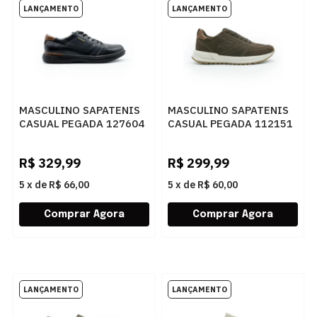
MASCULINO SAPATENIS
MASCULINO SAPATENIS
CASUAL PEGADA 127604
CASUAL PEGADA 112151
06 STRECH PRETO/PULL
06 RUSTIC
UP CONHAQUE
CHOCOLATE/PULL UP
R$
329,99
R$
299,99
CONHAQUE
5
x
de
R$ 66,00
5
x
de
R$ 60,00