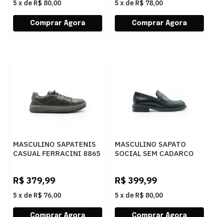
5
x
de
R$ 80,00
5
x
de
R$ 78,00
MASCULINO SAPATENIS
MASCULINO SAPATO
CASUAL FERRACINI 8865
SOCIAL SEM CADARCO
683 A EASY CAFE
DEMOCRATA DOHA
597102 001 PRETO
R$
379,99
R$
399,99
5
x
de
R$ 76,00
5
x
de
R$ 80,00