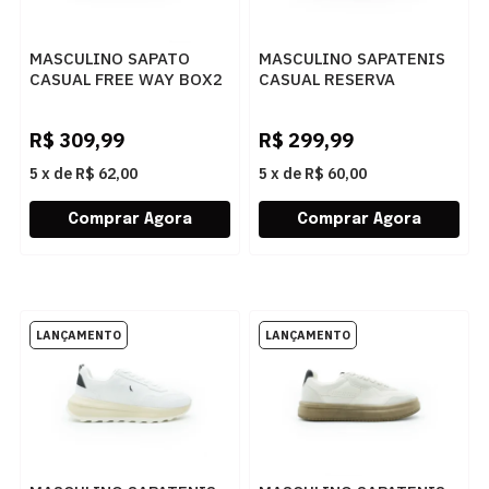
MASCULINO SAPATO
MASCULINO SAPATENIS
CASUAL FREE WAY BOX2
CASUAL RESERVA
7125 MARINHO
R756110002 0004
CARAMELO
R$
309,99
R$
299,99
5
x
de
R$ 62,00
5
x
de
R$ 60,00