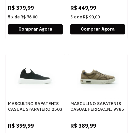
R$
379,99
R$
449,99
5
x
de
R$ 76,00
5
x
de
R$ 90,00
MASCULINO SAPATENIS
MASCULINO SAPATENIS
CASUAL SPARVIERO 2503
CASUAL FERRACINI 9785
KNIT PRETO
736 D NOBUCK SPORT
CINZA
R$
399,99
R$
389,99