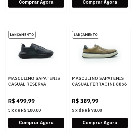
MASCULINO SAPATENIS
MASCULINO SAPATENIS
CASUAL RESERVA
CASUAL FERRACINI 8866
R756160002 0004
683 E NOBUCK SPORT
PRETO
CINZA
R$
499,99
R$
389,99
5
x
de
R$ 100,00
5
x
de
R$ 78,00