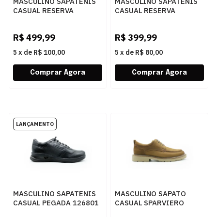
MASCULINO SAPATENIS
MASCULINO SAPATENIS
CASUAL RESERVA
CASUAL RESERVA
R756160002 0001
R752410002 0016
BRANCO/PRETO
NIQUEL
R$
499,99
R$
399,99
5
x
de
R$ 100,00
5
x
de
R$ 80,00
MASCULINO SAPATENIS
MASCULINO SAPATO
CASUAL PEGADA 126801
CASUAL SPARVIERO
01 MESTICO PRETO
13003 HAVANA