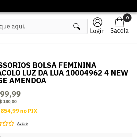
🔥 Lançamentos Femininos
0
Login
SSORIOS BOLSA FEMININA
ACOLO LUZ DA LUA 10004962 4 NEW
GE AMENDOA
899,99
$ 180,00
 854,99
no
PIX
Avalie