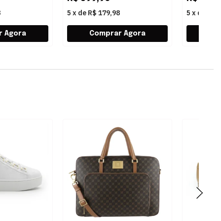
8
5
x
de
R$ 179,98
5
x
de
R$ 