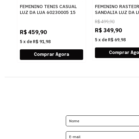
FEMININO TENIS CASUAL
FEMININO RASTEI
LUZ DA LUA 60230005 15
SANDALIA LUZ DA 
MONOGRAMA AMENDOA
80270037 ATACAM
R$
499,90
OURO
R$
349,90
R$
459,90
5
x
de
R$ 69,98
5
x
de
R$ 91,98