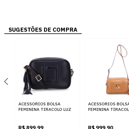
SUGESTÕES DE COMPRA
ACESSORIOS BOLSA
ACESSORIOS BOLS
FEMININA TIRACOLO LUZ
FEMININA TIRACOL
DA LUA 10004962 6 NEW
DA LUA 10005324 
RIDGE PRETO
RIDGE AMENDOA
R$
899,99
R$
999,90