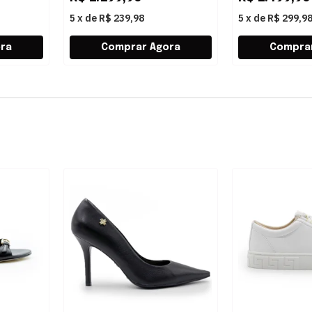
5
x
de
R$ 239,98
5
x
de
R$ 299,9