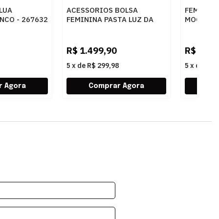
 LUA
ACESSORIOS BOLSA
FEMININ
NCO - 267632
FEMININA PASTA LUZ DA
MOCASSIM
LUA 10005594 3 NEW RIDGE
60260019
AMENDOA
AMENDOA
R$
1.499,90
R$
439,
5
x
de
R$ 299,98
5
x
de
R$ 