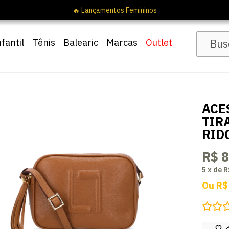
nfantil
Tênis
Balearic
Marcas
Outlet
ACE
TIR
RID
R$ 
5
x
de
R
Ou
R$