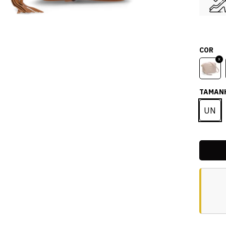
COR
TAMAN
UN