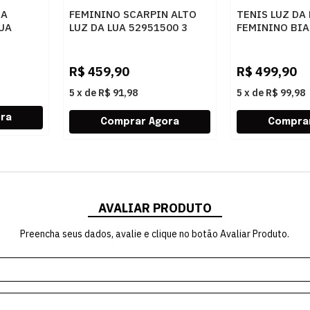
RA
FEMININO SCARPIN ALTO
TENIS LUZ DA
LUA
LUZ DA LUA 52951500 3
FEMININO BIA
A PRETO
SAARA PRETO
R$
459,90
R$
499,90
5
x
de
R$ 91,98
5
x
de
R$ 99,98
AVALIAR PRODUTO
Preencha seus dados, avalie e clique no botão Avaliar Produto.