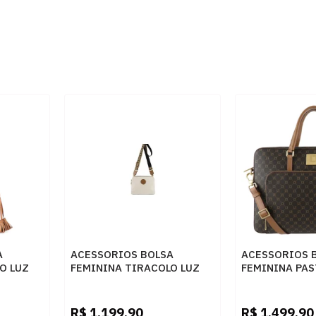
A
ACESSORIOS BOLSA
ACESSORIOS 
O LUZ
FEMININA TIRACOLO LUZ
FEMININA PAS
NEW
DA LUA 10006111 NEW
LUA 10005594
RIDGE PANNA AMENDOA
AMENDOA
R$
1.199,90
R$
1.499,90