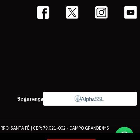
Segurança
IRRO: SANTA FÉ | CEP: 79.021-002 - CAMPO GRANDE/MS
ernet. As fotos, textos e layout aqui veiculados são de propriedade da