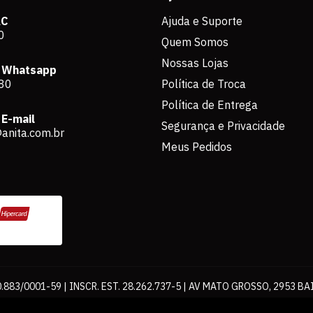
AC
Ajuda e Suporte
0
Quem Somos
Nossas Lojas
 Whatsapp
80
Política de Troca
Política de Entrega
E-mail
Segurança e Privacidade
anita.com.br
Meus Pedidos
883/0001-59 | INSCR. EST. 28.262.737-5 | AV MATO GROSSO, 2953 BA
os de pagamento expostos aqui são válidos apenas para compras via int