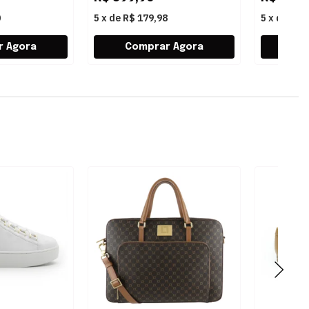
0
5
x
de
R$ 179,98
5
x
de
R$ 