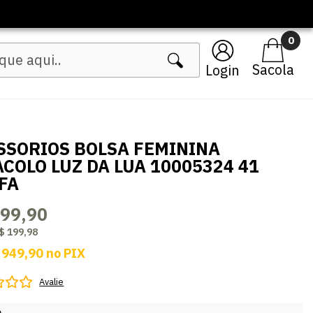
🔥 Lançamentos Femin
0
Login
SSORIOS BOLSA FEMININA
ACOLO LUZ DA LUA 10005324 41
FA
999,90
$ 199,98
 949,90
no
PIX
Avalie