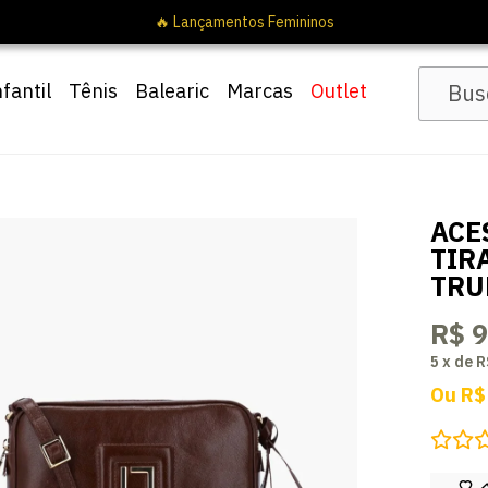
nfantil
Tênis
Balearic
Marcas
Outlet
ACE
TIR
TRU
R$ 
5
x
de
R
Ou
R$