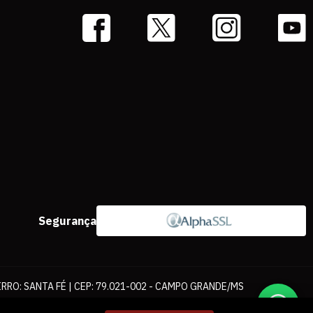
Segurança
IRRO: SANTA FÉ | CEP: 79.021-002 - CAMPO GRANDE/MS
ernet. As fotos, textos e layout aqui veiculados são de propriedade da