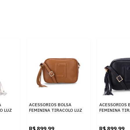
A
ACESSORIOS BOLSA
ACESSORIOS 
O LUZ
FEMININA TIRACOLO LUZ
FEMININA TIR
NEW
DA LUA 10004962 4 NEW
DA LUA 10004
RIDGE AMENDOA
RIDGE PRETO
R$
899,99
R$
899,99