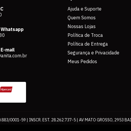
AC
Ajuda e Suporte
0
Quem Somos
Nossas Lojas
 Whatsapp
80
Política de Troca
Política de Entrega
E-mail
Segurança e Privacidade
anita.com.br
Meus Pedidos
883/0001-59 | INSCR. EST. 28.262.737-5 | AV MATO GROSSO, 2953 BA
os de pagamento expostos aqui são válidos apenas para compras via int