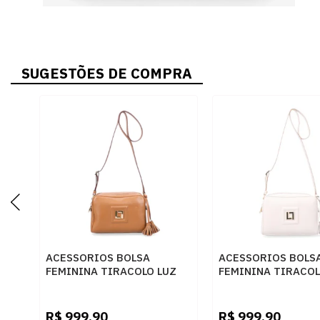
SUGESTÕES DE COMPRA
ACESSORIOS BOLSA
ACESSORIOS BOLS
FEMININA TIRACOLO LUZ
FEMININA TIRACOL
DA LUA 10005324 NEW
DA LUA 10005324 
RIDGE AMENDOA
RIDGE PANNA
R$
999,90
R$
999,90