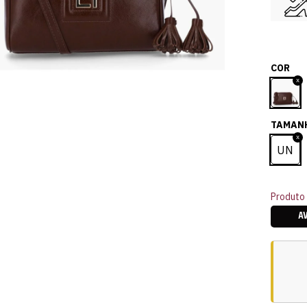
COR
TAMAN
UN
Produto 
A