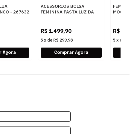
 LUA
ACESSORIOS BOLSA
FEMININ
NCO - 267632
FEMININA PASTA LUZ DA
MOCASSIM
LUA 10005594 3 NEW RIDGE
60260019
AMENDOA
AMENDOA
R$
1.499,90
R$
439,
5
x
de
R$ 299,98
5
x
de
R$ 