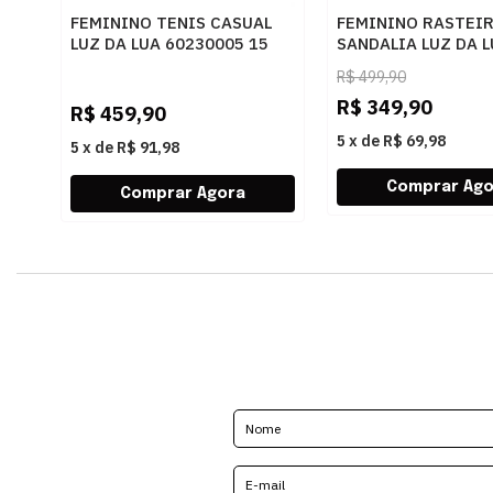
FEMININO TENIS CASUAL
FEMININO RASTEI
LUZ DA LUA 60230005 15
SANDALIA LUZ DA 
MONOGRAMA AMENDOA
80270037 ATACAM
R$
499,90
OURO
R$
349,90
R$
459,90
5
x
de
R$ 69,98
5
x
de
R$ 91,98