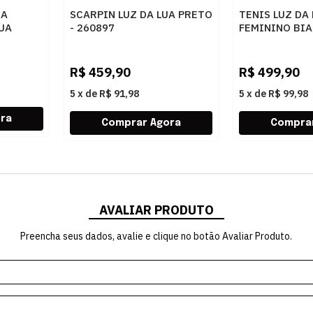
RA
SCARPIN LUZ DA LUA PRETO
TENIS LUZ DA
LUA
- 260897
FEMININO BIA
A PRETO
R$
459,90
R$
499,90
5
x
de
R$ 91,98
5
x
de
R$ 99,98
AVALIAR PRODUTO
Preencha seus dados, avalie e clique no botão Avaliar Produto.