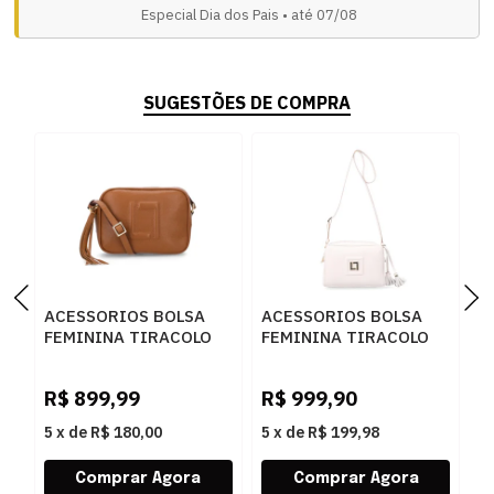
Especial Dia dos Pais • até 07/08
SUGESTÕES DE COMPRA
ACESSORIOS BOLSA
ACESSORIOS BOLSA
A
FEMININA TIRACOLO
FEMININA TIRACOLO
F
LUZ DA LUA 10004962
LUZ DA LUA 10005324
L
4 NEW RIDGE
NEW RIDGE PANNA
N
R$
899,99
R$
999,90
R
AMENDOA
A
5
x
de
R$ 180,00
5
x
de
R$ 199,98
5