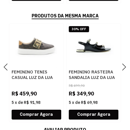
PRODUTOS DA MESMA MARCA
30% OFF
FEMININO TENIS
FEMININO RASTEIRA
F
CASUAL LUZ DA LUA
SANDALIA LUZ DA LUA
A
60230005 15
80270037 ATACAMA
5
R$
499,90
MONOGRAMA
PRETO
P
R$
459,90
R$
349,90
R
AMENDOA OURO
5
x
de
R$ 91,98
5
x
de
R$ 69,98
5
AVALIAR PRODUTO