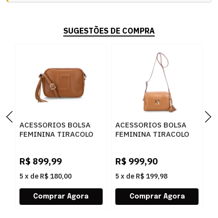
SUGESTÕES DE COMPRA
ACESSORIOS BOLSA
ACESSORIOS BOLSA
A
FEMININA TIRACOLO
FEMININA TIRACOLO
F
LUZ DA LUA 10004962
LUZ DA LUA 10005324
L
4 NEW RIDGE
NEW RIDGE AMENDOA
N
R$
899,99
R$
999,90
R
AMENDOA
5
x
de
R$ 180,00
5
x
de
R$ 199,98
5