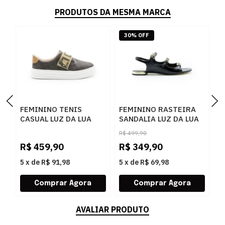
PRODUTOS DA MESMA MARCA
30% OFF
FEMININO TENIS
FEMININO RASTEIRA
S
CASUAL LUZ DA LUA
SANDALIA LUZ DA LUA
P
60230005 15
80270037 ATACAMA
R$
499,90
MONOGRAMA
PRETO
R$
459,90
R$
349,90
R
AMENDOA OURO
5
x
de
R$ 91,98
5
x
de
R$ 69,98
5
AVALIAR PRODUTO