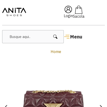
🔥 Lançamentos Femininos
Login
Menu
Home