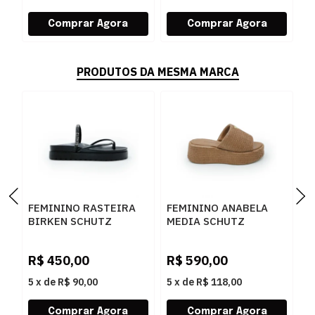
PRODUTOS DA MESMA MARCA
FEMININO RASTEIRA
FEMININO ANABELA
F
BIRKEN SCHUTZ
MEDIA SCHUTZ
S
S2073302160001
S2249000010002
S
BLACK/BLACK-JET-
BROWNIE
S
R$
450,00
R$
590,00
R
CRISTAL
5
x
de
R$ 90,00
5
x
de
R$ 118,00
5