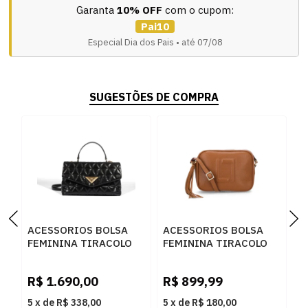
Garanta
10% OFF
com o cupom:
Pai10
Especial Dia dos Pais • até 07/08
SUGESTÕES DE COMPRA
ACESSORIOS BOLSA
ACESSORIOS BOLSA
A
FEMININA TIRACOLO
FEMININA TIRACOLO
F
SCHUTZ
LUZ DA LUA 10004962
L
S5001833100005
4 NEW RIDGE
6
R$
1.690,00
R$
899,99
R
BLACK
AMENDOA
5
x
de
R$ 338,00
5
x
de
R$ 180,00
5