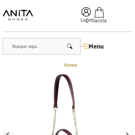
🔥 Lançamentos Femininos
Login
Menu
Home