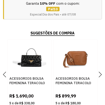
Garanta
10% OFF
com o cupom:
Pai10
Especial Dia dos Pais • até 07/08
SUGESTÕES DE COMPRA
ACESSORIOS BOLSA
ACESSORIOS BOLSA
A
FEMININA TIRACOLO
FEMININA TIRACOLO
F
SCHUTZ
LUZ DA LUA 10004962
L
S5001833100005
4 NEW RIDGE
6
R$
1.690,00
R$
899,99
R
BLACK
AMENDOA
5
x
de
R$ 338,00
5
x
de
R$ 180,00
5