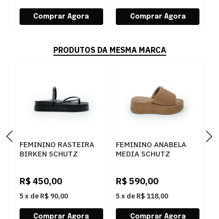
PRODUTOS DA MESMA MARCA
FEMININO RASTEIRA
FEMININO ANABELA
F
BIRKEN SCHUTZ
MEDIA SCHUTZ
S
S2073302160001
S2249000010002
S
BLACK/BLACK-JET-
BROWNIE
S
R$
450,00
R$
590,00
R
CRISTAL
5
x
de
R$ 90,00
5
x
de
R$ 118,00
5