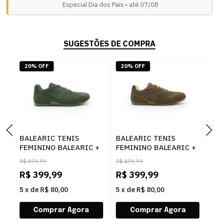
Especial Dia dos Pais • até 07/08
SUGESTÕES DE COMPRA
20% OFF
20% OFF
BALEARIC TENIS
BALEARIC TENIS
B
FEMININO BALEARIC +
FEMININO BALEARIC +
F
MALU GAI001 GREEN
MALU GAI001-M02002
M
R$
499,99
R$
499,99
R
TAN
C
R$
399,99
R$
399,99
R
5
x
de
R$ 80,00
5
x
de
R$ 80,00
5