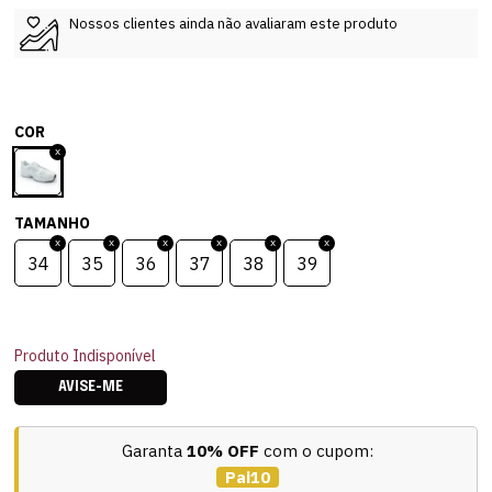
Nossos clientes ainda não avaliaram este produto
COR
TAMANHO
34
35
36
37
38
39
Produto Indisponível
AVISE-ME
Garanta
10% OFF
com o cupom:
Pai10