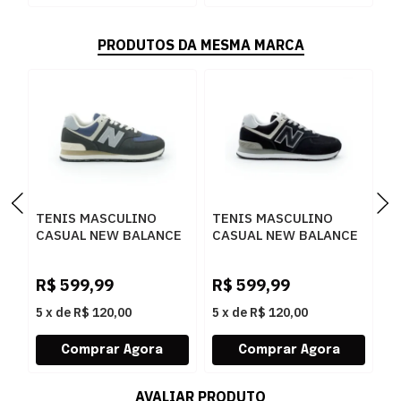
PRODUTOS DA MESMA MARCA
TENIS MASCULINO
TENIS MASCULINO
T
CASUAL NEW BALANCE
CASUAL NEW BALANCE
R
U574NAA
ML574 ML574GAB
B
BLACKCEMENT
W
R$
599,99
R$
599,99
R
5
x
de
R$ 120,00
5
x
de
R$ 120,00
5
AVALIAR PRODUTO