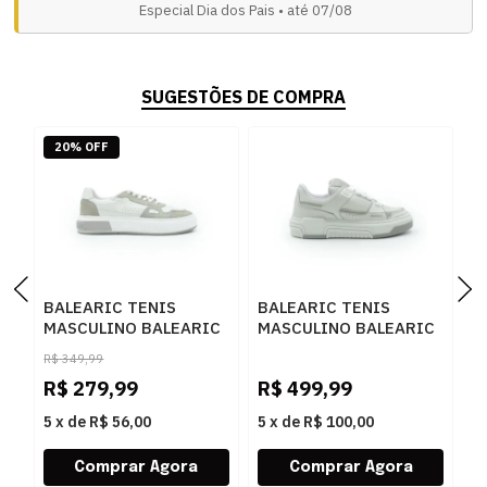
Especial Dia dos Pais • até 07/08
SUGESTÕES DE COMPRA
20% OFF
BALEARIC TENIS
BALEARIC TENIS
B
MASCULINO BALEARIC
MASCULINO BALEARIC
M
BELLVER POW075
IBIZA RCK010 GELO..
I
R$
349,99
TITANI
M
R$
279,99
R$
499,99
R
P
5
x
de
R$ 56,00
5
x
de
R$ 100,00
5