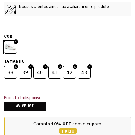
Nossos clientes ainda não avaliaram este produto
COR
TAMANHO
38
39
40
41
42
43
Produto Indisponível
AVISE-ME
Garanta
10% OFF
com o cupom:
Pai10