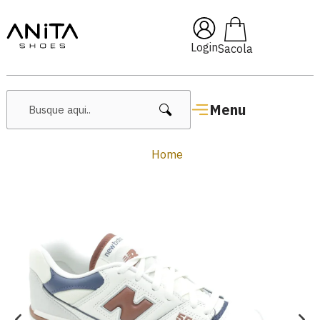
10
🔥 Lançamentos Femininos
Login
Menu
Home