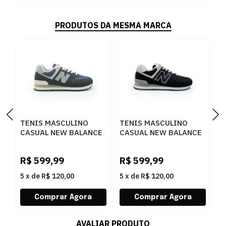
PRODUTOS DA MESMA MARCA
TENIS MASCULINO
TENIS MASCULINO
T
CASUAL NEW BALANCE
CASUAL NEW BALANCE
R
U574NAA
ML574 ML574GAB
B
BLACKCEMENT
W
R$
599,99
R$
599,99
R
5
x
de
R$ 120,00
5
x
de
R$ 120,00
5
AVALIAR PRODUTO