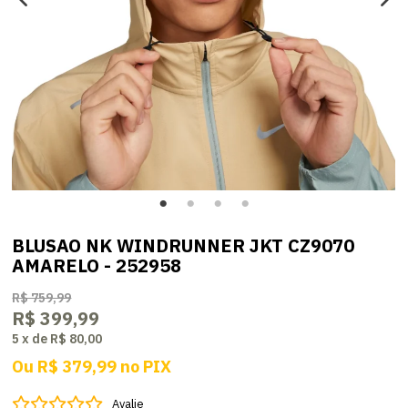
BLUSAO NK WINDRUNNER JKT CZ9070
AMARELO - 252958
R$ 759,99
R$ 399,99
5
x
de
R$ 80,00
Ou
R$ 379,99
no
PIX
Avalie