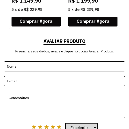
R$
1.149,90
R$
1.199,90
R
5
x
de
R$ 229,98
5
x
de
R$ 239,98
5
AVALIAR PRODUTO
Preencha seus dados, avalie e clique no botão Avaliar Produto.