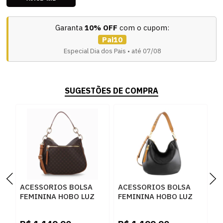
Garanta
10% OFF
com o cupom:
Pai10
Especial Dia dos Pais • até 07/08
SUGESTÕES DE COMPRA
ACESSORIOS BOLSA
ACESSORIOS BOLSA
A
FEMININA HOBO LUZ
FEMININA HOBO LUZ
F
DA LUA MC1036 1
DA LUA 10006145 NEW
L
MONOGRAMA
RIDGE PRETO
1