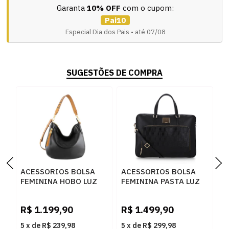
Garanta
10% OFF
com o cupom:
Pai10
Especial Dia dos Pais • até 07/08
SUGESTÕES DE COMPRA
ACESSORIOS BOLSA
ACESSORIOS BOLSA
A
FEMININA HOBO LUZ
FEMININA PASTA LUZ
F
DA LUA 10006145 NEW
DA LUA 10005594 2
L
RIDGE PRETO
NEW RIDGE PRETO
6
R$
1.199,90
R$
1.499,90
R
5
x
de
R$ 239,98
5
x
de
R$ 299,98
5