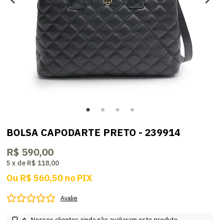
BOLSA CAPODARTE PRETO - 239914
R$ 590,00
5
x
de
R$ 118,00
Ou
R$ 560,50
no
PIX
Avalie
Nossos clientes ainda não avaliaram este produto