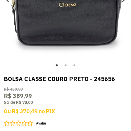
BOLSA CLASSE COURO PRETO - 245656
R$ 459,99
R$ 389,99
5
x
de
R$ 78,00
Ou
R$ 370,49
no
PIX
Avalie