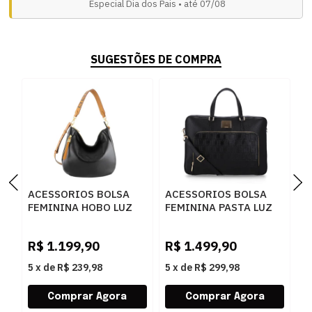
Especial Dia dos Pais • até 07/08
SUGESTÕES DE COMPRA
ACESSORIOS BOLSA
ACESSORIOS BOLSA
A
FEMININA HOBO LUZ
FEMININA PASTA LUZ
F
DA LUA 10006145 NEW
DA LUA 10005594 2
L
RIDGE PRETO
NEW RIDGE PRETO
6
R$
1.199,90
R$
1.499,90
R
5
x
de
R$ 239,98
5
x
de
R$ 299,98
5