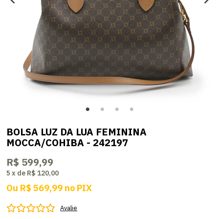
BOLSA LUZ DA LUA FEMININA
MOCCA/COHIBA - 242197
R$ 599,99
5
x
de
R$ 120,00
Ou
R$ 569,99
no
PIX
Avalie