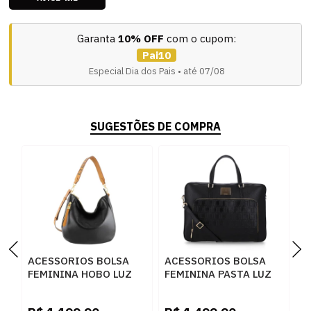
Garanta
10% OFF
com o cupom:
Pai10
Especial Dia dos Pais • até 07/08
SUGESTÕES DE COMPRA
ACESSORIOS BOLSA
ACESSORIOS BOLSA
A
FEMININA HOBO LUZ
FEMININA PASTA LUZ
F
DA LUA 10006145 NEW
DA LUA 10005594 2
L
RIDGE PRETO
NEW RIDGE PRETO
6