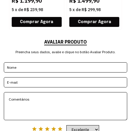
R$
1.199,90
R$
1.499,90
R
5
x
de
R$ 239,98
5
x
de
R$ 299,98
5
AVALIAR PRODUTO
Preencha seus dados, avalie e clique no botão Avaliar Produto.