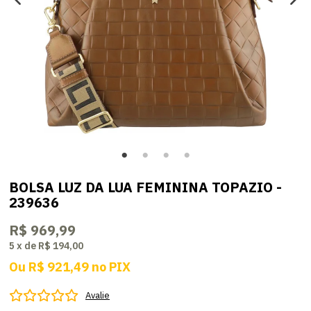
BOLSA LUZ DA LUA FEMININA TOPAZIO -
239636
R$ 969,99
5
x
de
R$ 194,00
Ou
R$ 921,49
no
PIX
Avalie