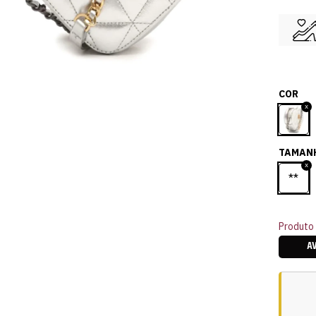
COR
TAMAN
**
Produto 
A