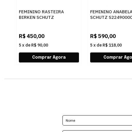
FEMININO RASTEIRA
FEMININO ANABEL
BIRKEN SCHUTZ
SCHUTZ S2249000
S2073302160001
BROWNIE
BLACK/BLACK-JET-CRISTAL
R$
450,00
R$
590,00
5
x
de
R$ 90,00
5
x
de
R$ 118,00