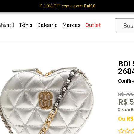
🔖 10% OFF com cupom
Pai10
nfantil
Tênis
Balearic
Marcas
Outlet
BOL
268
R$ 990
R$ 
5
x
de
R
Ou
R$