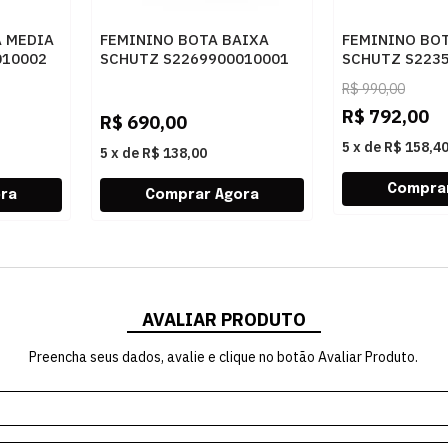
A MEDIA
FEMININO BOTA BAIXA
FEMININO BO
010002
SCHUTZ S2269900010001
SCHUTZ S223
SONORA/AREIA
BLACK/BLACK
R$
990,00
R$
792,00
R$
690,00
5
x
de
R$ 158,4
5
x
de
R$ 138,00
AVALIAR PRODUTO
Preencha seus dados, avalie e clique no botão Avaliar Produto.