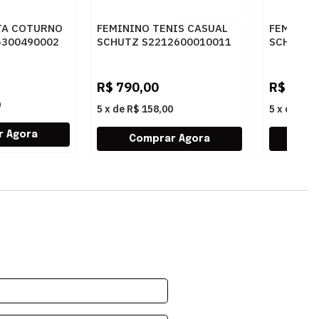
TA COTURNO
FEMININO TENIS CASUAL
FEMININO
5300490002
SCHUTZ S2212600010011
SCHUTZ 
PALE ROUGE/SALMON
SUGAR W
RE/PALE ROUGE
R$
790,00
R$
750,
0
5
x
de
R$ 158,00
5
x
de
R$ 