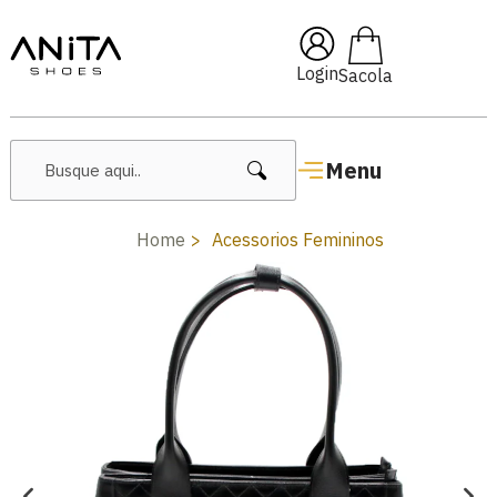
om
Pai10
🔥 Lançamentos Fe
Login
Menu
Home
Acessorios Femininos