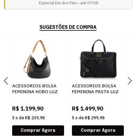
Especial Dia dos Pais • até 07/08
SUGESTÕES DE COMPRA
ACESSORIOS BOLSA
ACESSORIOS BOLSA
A
FEMININA HOBO LUZ
FEMININA PASTA LUZ
F
DA LUA 10006145 NEW
DA LUA 10005594 2
L
RIDGE PRETO
NEW RIDGE PRETO
6
R$
1.199,90
R$
1.499,90
R
5
x
de
R$ 239,98
5
x
de
R$ 299,98
5